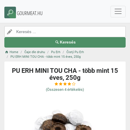
GOURMEAT.HU
Keresés
Home
Čaje dle druhu
Pu Erh
Čistý Pu Erh
PU ERH MINI TOU CHA - több mint 15 éves, 250g
PU ERH MINI TOU CHA - több mint 15
éves, 250g
(Összesen
4
értékelés)