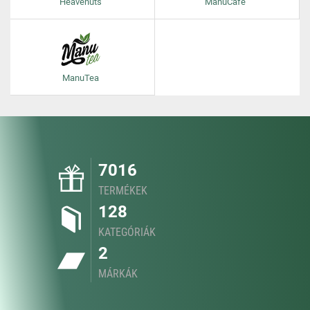
Heavenuts
ManuCafe
ManuTea
7016
TERMÉKEK
128
KATEGÓRIÁK
2
MÁRKÁK