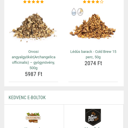
Orvosi
Lédús barack - Cold Brew 15
angyalgyökér(Archangelica
perc, 50g
2074 Ft
officinalis) – gyógynövény,
500g
5987 Ft
KEDVENC E-BOLTOK