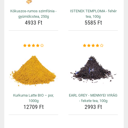
Kókuszos-rumos szimfónia -
ISTENEK TEMPLOMA - fehér
gyümölcstea, 250g
tea, 100g
4933 Ft
5585 Ft
Kurkuma Latte BIO – por,
EARL GREY - MENNYEI VIRÁG
1000g
- fekete tea, 100g
12709 Ft
2993 Ft