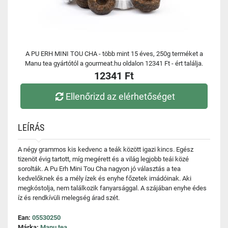
A PU ERH MINI TOU CHA - több mint 15 éves, 250g terméket a
Manu tea gyártótól a gourmeat.hu oldalon 12341 Ft - ért találja.
12341 Ft
Ellenőrizd az elérhetőséget
LEÍRÁS
A négy grammos kis kedvenc a teák között igazi kincs. Egész
tizenöt évig tartott, míg megérett és a világ legjobb teái közé
sorolták. A Pu Erh Mini Tou Cha nagyon jó választás a tea
kedvelőknek és a mély ízek és enyhe főzetek imádóinak. Aki
megkóstolja, nem találkozik fanyarsággal. A szájában enyhe édes
íz és rendkívüli melegség árad szét.
Ean:
05530250
Márka:
Manu tea