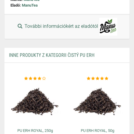
Eladó:
ManuTea
További információkért az eladótól
INNE PRODUKTY Z KATEGORII ČISTÝ PU ERH
PU ERH ROYAL, 250g
PU ERH ROYAL, 50g