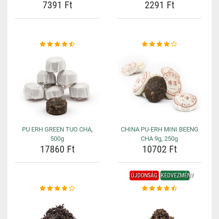
7391 Ft
2291 Ft
PU ERH GREEN TUO CHA,
CHINA PU-ERH MINI BEENG
500g
CHA 9g, 250g
17860 Ft
10702 Ft
ÚJDONSÁG
KEDVEZMÉNY