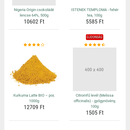
Nigeria Origin csokoládé
ISTENEK TEMPLOMA - fehér
lencse 64%, 500g
tea, 100g
10602 Ft
5585 Ft
ÚJDONSÁG
Kurkuma Latte BIO – por,
Citromfű levél (Melissa
1000g
officinalis) - gyógynövény,
12709 Ft
100g
1505 Ft