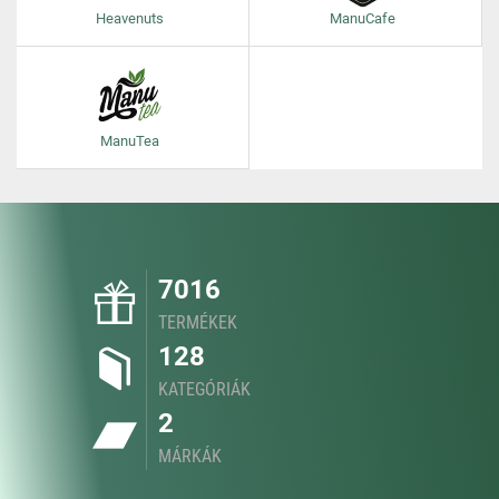
Heavenuts
ManuCafe
ManuTea
7016
TERMÉKEK
128
KATEGÓRIÁK
2
MÁRKÁK