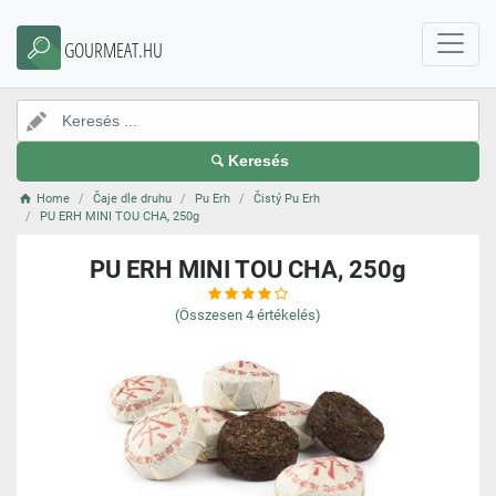
GOURMEAT.HU
Keresés
Home
Čaje dle druhu
Pu Erh
Čistý Pu Erh
PU ERH MINI TOU CHA, 250g
PU ERH MINI TOU CHA, 250g
(Összesen
4
értékelés)