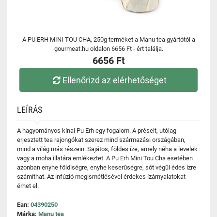
A PU ERH MINI TOU CHA, 250g terméket a Manu tea gyártótól a
gourmeat.hu oldalon 6656 Ft - ért találja.
6656 Ft
Ellenőrizd az elérhetőséget
LEÍRÁS
A hagyományos kínai Pu Erh egy fogalom. A préselt, utólag
erjesztett tea rajongókat szerez mind származási országában,
mind a világ más részein. Sajátos, földes íze, amely néha a levelek
vagy a moha illatára emlékeztet. A Pu Erh Mini Tou Cha esetében
azonban enyhe földiségre, enyhe keserűségre, sőt végül édes ízre
számíthat. Az infúzió megismétlésével érdekes ízárnyalatokat
érhet el.
Ean:
04390250
Márka:
Manu tea