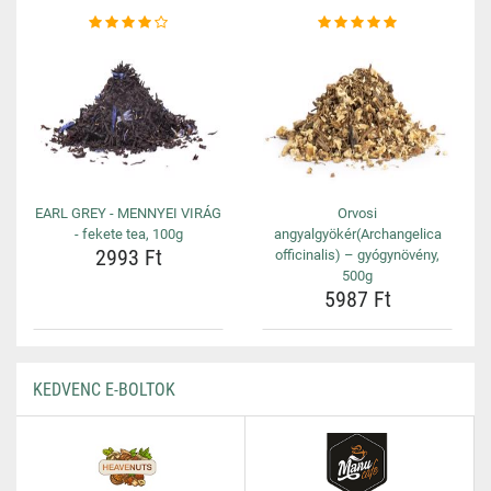
EARL GREY - MENNYEI VIRÁG
Orvosi
- fekete tea, 100g
angyalgyökér(Archangelica
2993 Ft
officinalis) – gyógynövény,
500g
5987 Ft
KEDVENC E-BOLTOK