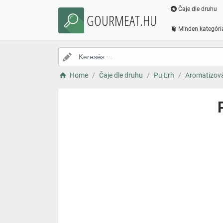
Čaje dle druhu
GOURMEAT.HU
Minden kategóri
Home
Čaje dle druhu
Pu Erh
Aromatizov