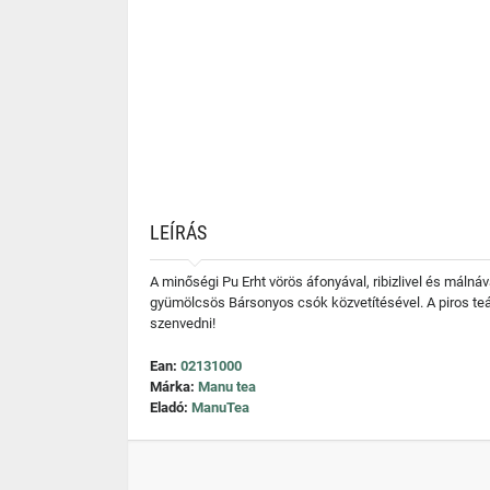
LEÍRÁS
A minőségi Pu Erht vörös áfonyával, ribizlivel és málná
gyümölcsös Bársonyos csók közvetítésével. A piros teá
szenvedni!
Ean:
02131000
Márka:
Manu tea
Eladó:
ManuTea