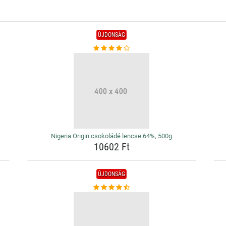
ÚJDONSÁG
Nigeria Origin csokoládé lencse 64%, 500g
10602 Ft
ÚJDONSÁG