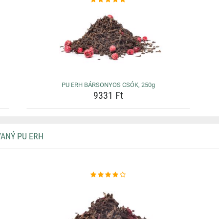
PU ERH BÁRSONYOS CSÓK, 250g
9331 Ft
VANÝ PU ERH