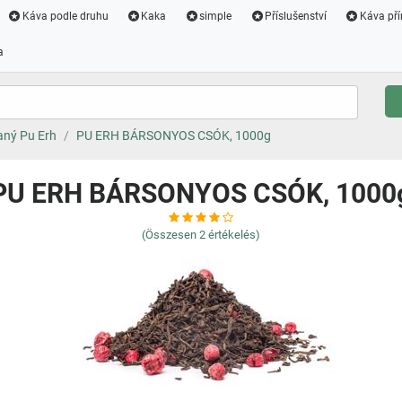
Káva podle druhu
Kaka
simple
Příslušenství
Káva pří
a
aný Pu Erh
PU ERH BÁRSONYOS CSÓK, 1000g
PU ERH BÁRSONYOS CSÓK, 1000
(Összesen
2
értékelés)