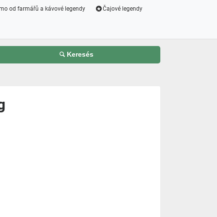
mo od farmářů a kávové legendy
Čajové legendy
Keresés
g