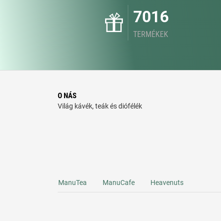
7016
TERMÉKEK
O NÁS
Világ kávék, teák és diófélék
ManuTea
ManuCafe
Heavenuts