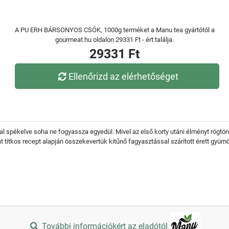
A PU ERH BÁRSONYOS CSÓK, 1000g terméket a Manu tea gyártótól a
gourmeat.hu oldalon 29331 Ft - ért találja.
29331 Ft
Ellenőrizd az elérhetőséget
val spékelve soha ne fogyassza egyedül. Mivel az első korty utáni élményt rögtö
t titkos recept alapján összekevertük kitűnő fagyasztással szárított érett gyü
További információkért az eladótól