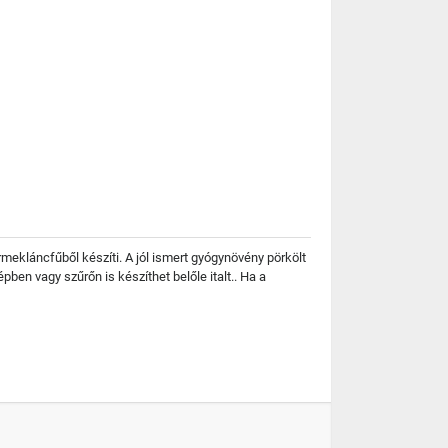
ekláncfűből készíti. A jól ismert gyógynövény pörkölt
en vagy szűrőn is készíthet belőle italt.. Ha a