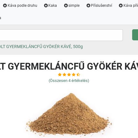
Káva podle druhu
Kaka
simple
Příslušenství
Káva pří
a
LT GYERMEKLÁNCFŰ GYÖKÉR KÁVÉ, 500g
T GYERMEKLÁNCFŰ GYÖKÉR KÁV
(Összesen
4
értékelés)