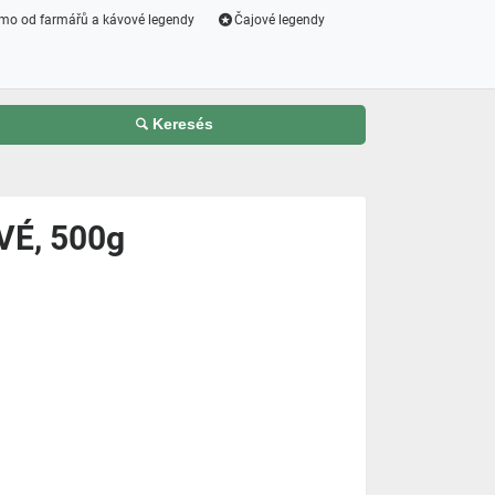
mo od farmářů a kávové legendy
Čajové legendy
Keresés
É, 500g