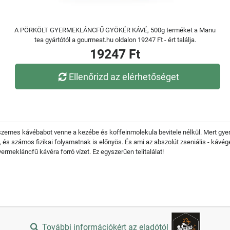
A PÖRKÖLT GYERMEKLÁNCFŰ GYÖKÉR KÁVÉ, 500g terméket a Manu
tea gyártótól a gourmeat.hu oldalon 19247 Ft - ért találja.
19247 Ft
Ellenőrizd az elérhetőséget
szemes kávébabot venne a kezébe és koffeinmolekula bevitele nélkül. Mert gyerm
 számos fizikai folyamatnak is előnyös. És ami az abszolút zseniális - kávégépb
ermekláncfű kávéra forró vízet. Ez egyszerűen telitalálat!
További információkért az eladótól