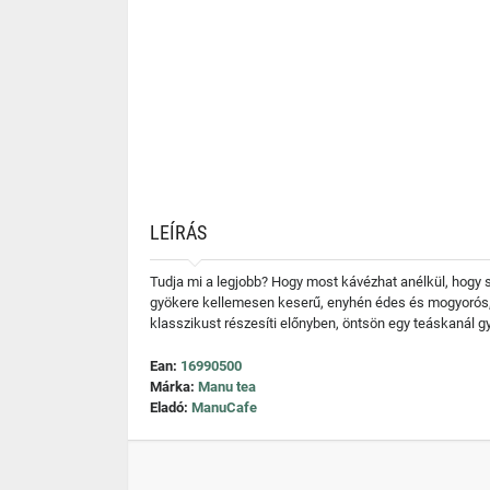
LEÍRÁS
Tudja mi a legjobb? Hogy most kávézhat anélkül, hogy 
gyökere kellemesen keserű, enyhén édes és mogyorós, és
klasszikust részesíti előnyben, öntsön egy teáskanál gy
Ean:
16990500
Márka:
Manu tea
Eladó:
ManuCafe