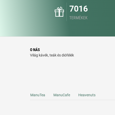
7016
TERMÉKEK
O NÁS
Világ kávék, teák és diófélék
ManuTea
ManuCafe
Heavenuts