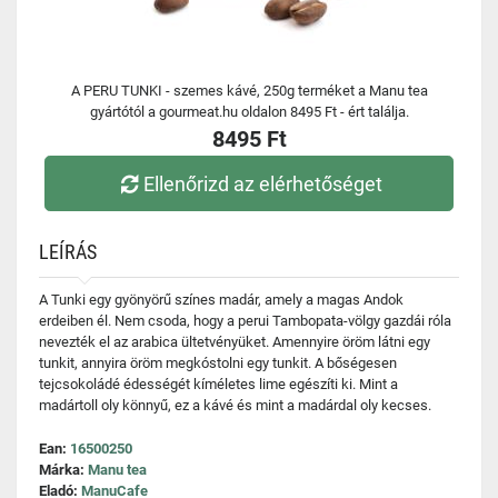
A PERU TUNKI - szemes kávé, 250g terméket a Manu tea
gyártótól a gourmeat.hu oldalon 8495 Ft - ért találja.
8495 Ft
Ellenőrizd az elérhetőséget
LEÍRÁS
A Tunki egy gyönyörű színes madár, amely a magas Andok
erdeiben él. Nem csoda, hogy a perui Tambopata-völgy gazdái róla
nevezték el az arabica ültetvényüket. Amennyire öröm látni egy
tunkit, annyira öröm megkóstolni egy tunkit. A bőségesen
tejcsokoládé édességét kíméletes lime egészíti ki. Mint a
madártoll oly könnyű, ez a kávé és mint a madárdal oly kecses.
Ean:
16500250
Márka:
Manu tea
Eladó:
ManuCafe