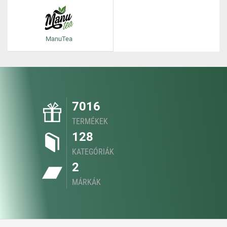
ManuTea
7016
TERMÉKEK
128
KATEGÓRIÁK
2
MÁRKÁK