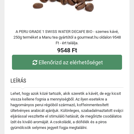
A PERU GRADE 1 SWISS WATER DECAFE BIO - szemes kávé,
250g terméket a Manu tea gyártótól a gourmeat.hu oldalon 9548
Ft - ért találja.
9548 Ft
Ellenőrizd az elérhetőséget
LEÍRÁS
Lehet, hogy azok közé tartozik, akik szeretik a kávét, de egy kicsit
vissza kellene fognia a mennyiségből. Az ilyen esetekre a
hagyományos perui régióból származó, koffeinmentesített
ültetvényes arabicát ajánljuk. Különleges, szabadalmaztatott svájci
eljárással veszítette el stimuláló hatását, de megőrizte csodálatos
ízét és kiváló aromáját. A csokoládé, a diófélék és a piros
gyümölcsök selymes jegyeit fogja megtalálni.