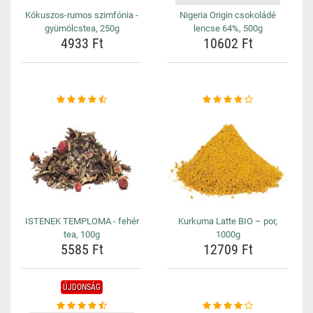
Kókuszos-rumos szimfónia -
Nigeria Origin csokoládé
gyümölcstea, 250g
lencse 64%, 500g
4933 Ft
10602 Ft
ISTENEK TEMPLOMA - fehér
Kurkuma Latte BIO – por,
tea, 100g
1000g
5585 Ft
12709 Ft
ÚJDONSÁG