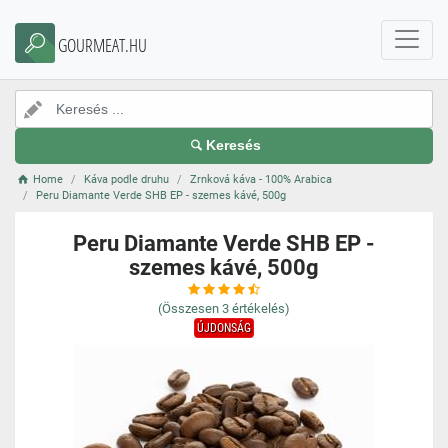
GOURMEAT.HU
Keresés
Home
Káva podle druhu
Zrnková káva - 100% Arabica
Peru Diamante Verde SHB EP - szemes kávé, 500g
Peru Diamante Verde SHB EP -
szemes kávé, 500g
(Összesen
3
értékelés)
ÚJDONSÁG