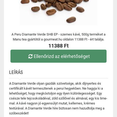
A Peru Diamante Verde SHB EP - szemes kávé, 500g terméket a
Manu tea gyártótól a gourmeat.hu oldalon 11388 Ft - ért találja.
11388 Ft
Ellenőrizd az elérhetőséget
LEÍRÁS
A Diamante Verde olyan gazdák szövetsége, akik díjnyertes és
certifikált kávét termesztenek a perui hegyekben. Ne hagyja ki a
lehetőséget, hogy megkóstoljon egy ilyen különlegességet. Egy
csésze tele tejcsokoládéval, zöld szőlővel és almával, egy kis lime-
mal. A kávé nagyon jó egyensúlyt mutat, kellemes, krémes
textúrával. A Diamante Verde híre biztosan nem hazudtolja meg a
szóbeszédet!