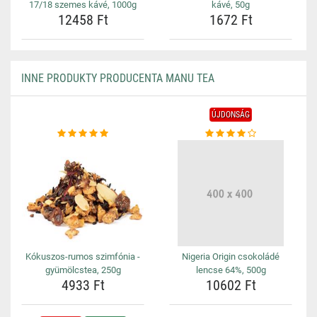
17/18 szemes kávé, 1000g
kávé, 50g
12458 Ft
1672 Ft
INNE PRODUKTY PRODUCENTA MANU TEA
ÚJDONSÁG
Kókuszos-rumos szimfónia -
Nigeria Origin csokoládé
gyümölcstea, 250g
lencse 64%, 500g
4933 Ft
10602 Ft