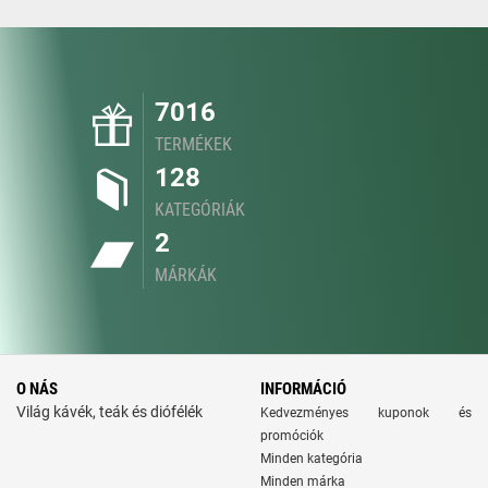
7016
TERMÉKEK
128
KATEGÓRIÁK
2
MÁRKÁK
O NÁS
INFORMÁCIÓ
Világ kávék, teák és diófélék
Kedvezményes kuponok és
promóciók
Minden kategória
Minden márka