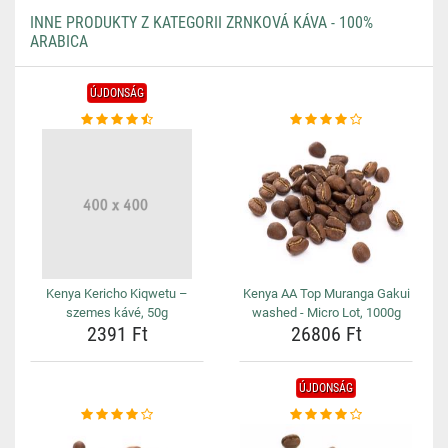
INNE PRODUKTY Z KATEGORII ZRNKOVÁ KÁVA - 100%
ARABICA
ÚJDONSÁG
Kenya Kericho Kiqwetu –
Kenya AA Top Muranga Gakui
szemes kávé, 50g
washed - Micro Lot, 1000g
2391 Ft
26806 Ft
ÚJDONSÁG