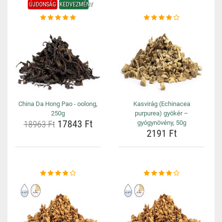
ÚJDONSÁG
KEDVEZMÉNY
China Da Hong Pao - oolong,
Kasvirág (Echinacea
250g
purpurea) gyökér –
17843 Ft
18963 Ft
gyógynövény, 50g
2191 Ft