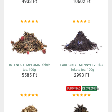
4933 Ft
10602 Ft
ISTENEK TEMPLOMA - fehér
EARL GREY - MENNYEI VIRÁG
tea, 100g
- fekete tea, 100g
5585 Ft
2993 Ft
ÚJDONSÁG
KEDVEZMÉNY