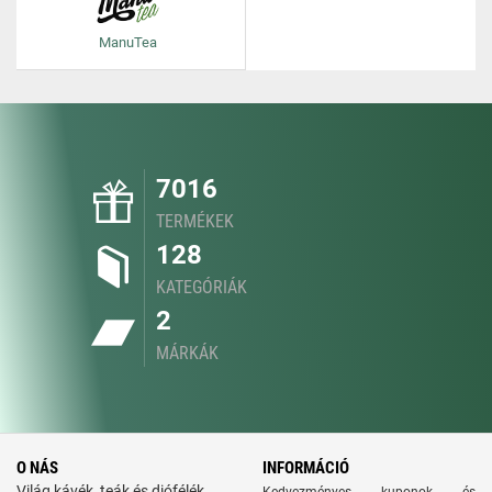
ManuTea
7016
TERMÉKEK
128
KATEGÓRIÁK
2
MÁRKÁK
O NÁS
INFORMÁCIÓ
Világ kávék, teák és diófélék