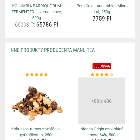
KOLUMBIA BARRIQUE RUM
Peru Colca Anaerobic - Micro
FERMENTED - szemes kávé,
Lot, 250g
7759 Ft
500g
65786 Ft
66003 Ft
INNE PRODUKTY PRODUCENTA MANU TEA
ÚJDONSÁG
Kókuszos-rumos szimfónia -
Nigeria Origin csokoládé
gyümölcstea, 250g
lencse 64%, 500g