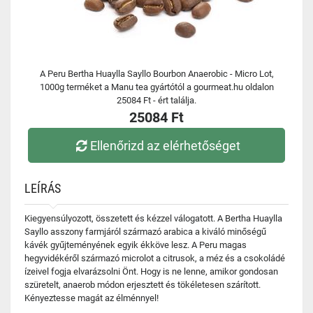
A Peru Bertha Huaylla Sayllo Bourbon Anaerobic - Micro Lot,
1000g terméket a Manu tea gyártótól a gourmeat.hu oldalon
25084 Ft - ért találja.
25084 Ft
Ellenőrizd az elérhetőséget
LEÍRÁS
Kiegyensúlyozott, összetett és kézzel válogatott. A Bertha Huaylla
Sayllo asszony farmjáról származó arabica a kiváló minőségű
kávék gyűjteményének egyik ékköve lesz. A Peru magas
hegyvidékéről származó microlot a citrusok, a méz és a csokoládé
ízeivel fogja elvarázsolni Önt. Hogy is ne lenne, amikor gondosan
szüretelt, anaerob módon erjesztett és tökéletesen szárított.
Kényeztesse magát az élménnyel!