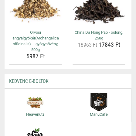
Orvosi
China Da Hong Pao - oolong,
angyalgyökér(Archangelica
250g
17843 Ft
officinalis) – gyógynövény,
18963 Ft
500g
5987 Ft
KEDVENC E-BOLTOK
Heavenuts
ManuCafe