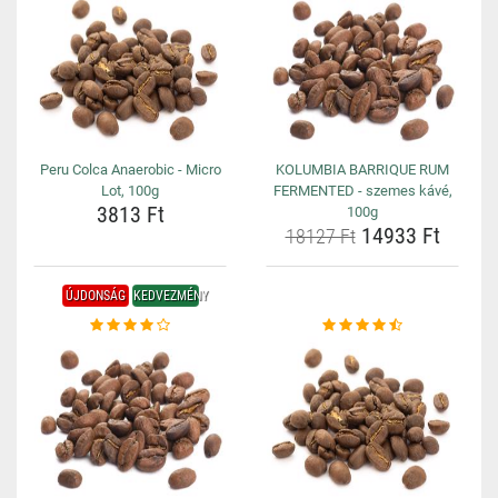
Peru Colca Anaerobic - Micro
KOLUMBIA BARRIQUE RUM
Lot, 100g
FERMENTED - szemes kávé,
3813 Ft
100g
14933 Ft
18127 Ft
ÚJDONSÁG
KEDVEZMÉNY