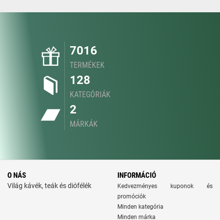
7016
TERMÉKEK
128
KATEGÓRIÁK
2
MÁRKÁK
O NÁS
INFORMÁCIÓ
Világ kávék, teák és diófélék
Kedvezményes kuponok és
promóciók
Minden kategória
Minden márka