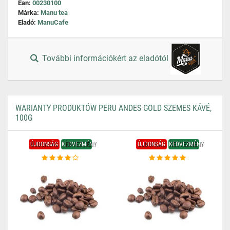
Ean:
00230100
Márka:
Manu tea
Eladó:
ManuCafe
További információkért az eladótól
WARIANTY PRODUKTÓW PERU ANDES GOLD SZEMES KÁVÉ,
100G
ÚJDONSÁG
KEDVEZMÉNY
ÚJDONSÁG
KEDVEZMÉNY