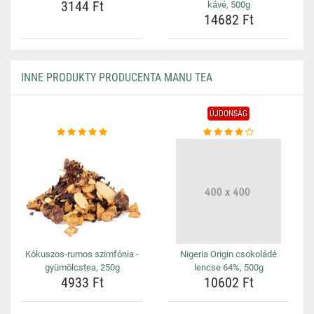
3144 Ft
kávé, 500g
14682 Ft
INNE PRODUKTY PRODUCENTA MANU TEA
ÚJDONSÁG
Kókuszos-rumos szimfónia -
Nigeria Origin csokoládé
gyümölcstea, 250g
lencse 64%, 500g
4933 Ft
10602 Ft