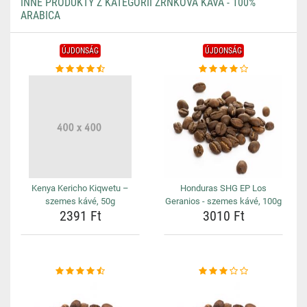
INNE PRODUKTY Z KATEGORII ZRNKOVÁ KÁVA - 100%
ARABICA
ÚJDONSÁG
ÚJDONSÁG
Kenya Kericho Kiqwetu –
Honduras SHG EP Los
szemes kávé, 50g
Geranios - szemes kávé, 100g
2391 Ft
3010 Ft