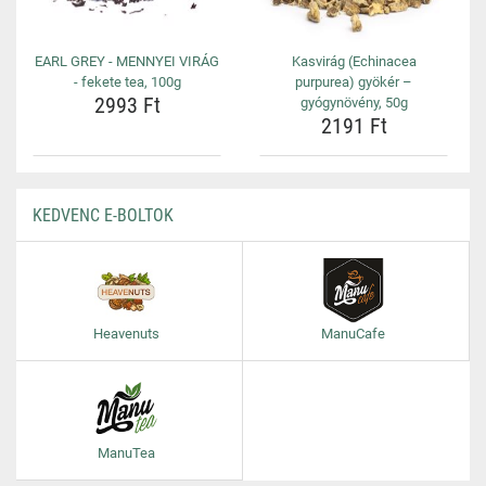
EARL GREY - MENNYEI VIRÁG
Kasvirág (Echinacea
- fekete tea, 100g
purpurea) gyökér –
2993 Ft
gyógynövény, 50g
2191 Ft
KEDVENC E-BOLTOK
Heavenuts
ManuCafe
ManuTea