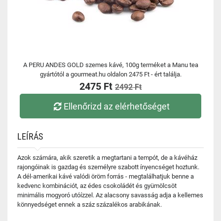
A PERU ANDES GOLD szemes kávé, 100g terméket a Manu tea
gyártótól a gourmeat.hu oldalon 2475 Ft - ért találja.
2475 Ft
2492 Ft
Ellenőrizd az elérhetőséget
LEÍRÁS
Azok számára, akik szeretik a megtartani a tempót, de a kávéház
rajongóinak is gazdag és személyre szabott ínyencséget hoztunk.
A dél-amerikai kávé valódi öröm forrás - megtalálhatjuk benne a
kedvenc kombinációt, az édes csokoládét és gyümölcsöt
minimális mogyoró utóízzel. Az alacsony savasság adja a kellemes
könnyedséget ennek a száz százalékos arabikának.