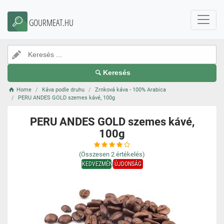
GOURMEAT.HU
Keresés
Home
Káva podle druhu
Zrnková káva - 100% Arabica
PERU ANDES GOLD szemes kávé, 100g
PERU ANDES GOLD szemes kávé,
100g
(Összesen
2
értékelés)
KEDVEZMÉNY
ÚJDONSÁG