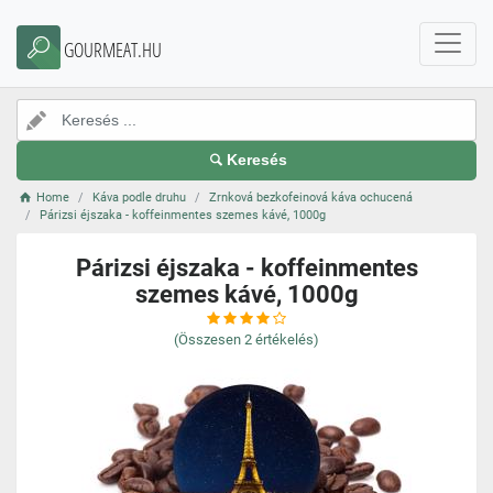
GOURMEAT.HU
Keresés
Home
Káva podle druhu
Zrnková bezkofeinová káva ochucená
Párizsi éjszaka - koffeinmentes szemes kávé, 1000g
Párizsi éjszaka - koffeinmentes
szemes kávé, 1000g
(Összesen
2
értékelés)