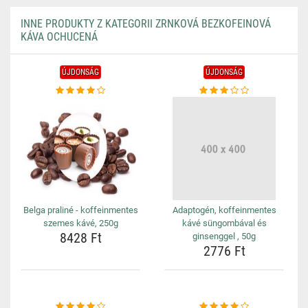
INNE PRODUKTY Z KATEGORII ZRNKOVÁ BEZKOFEINOVÁ
KÁVA OCHUCENÁ
ÚJDONSÁG
ÚJDONSÁG
Belga praliné - koffeinmentes
Adaptogén, koffeinmentes
szemes kávé, 250g
kávé süngombával és
8428 Ft
ginsenggel , 50g
2776 Ft