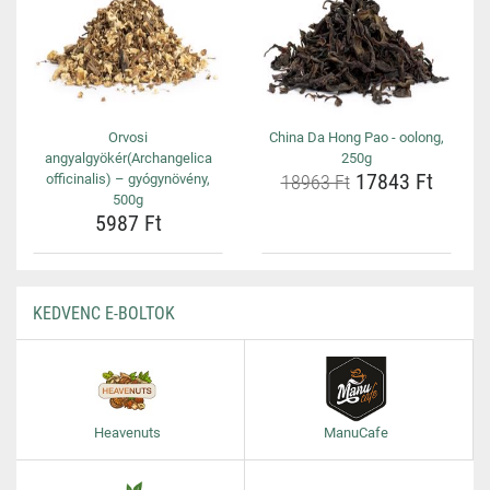
Orvosi
China Da Hong Pao - oolong,
angyalgyökér(Archangelica
250g
17843 Ft
officinalis) – gyógynövény,
18963 Ft
500g
5987 Ft
KEDVENC E-BOLTOK
Heavenuts
ManuCafe