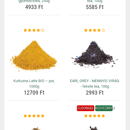
gyümölcstea, 250g
tea, 100g
4933 Ft
5585 Ft
Kurkuma Latte BIO – por,
EARL GREY - MENNYEI VIRÁG
1000g
- fekete tea, 100g
12709 Ft
2993 Ft
ÚJDONSÁG
KEDVEZMÉNY