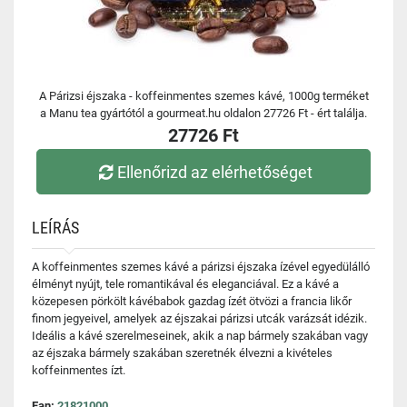
A Párizsi éjszaka - koffeinmentes szemes kávé, 1000g terméket
a Manu tea gyártótól a gourmeat.hu oldalon 27726 Ft - ért találja.
27726 Ft
Ellenőrizd az elérhetőséget
LEÍRÁS
A koffeinmentes szemes kávé a párizsi éjszaka ízével egyedülálló
élményt nyújt, tele romantikával és eleganciával. Ez a kávé a
közepesen pörkölt kávébabok gazdag ízét ötvözi a francia likőr
finom jegyeivel, amelyek az éjszakai párizsi utcák varázsát idézik.
Ideális a kávé szerelmeseinek, akik a nap bármely szakában vagy
az éjszaka bármely szakában szeretnék élvezni a kivételes
koffeinmentes ízt.
Ean:
21821000