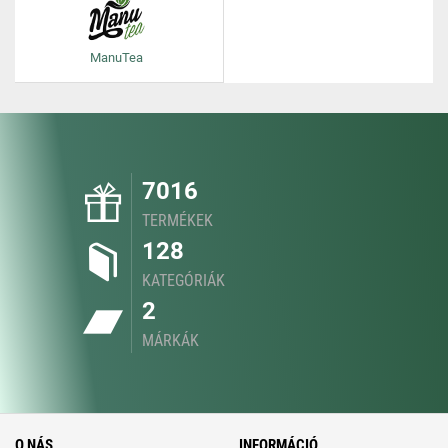
ManuTea
7016
TERMÉKEK
128
KATEGÓRIÁK
2
MÁRKÁK
O NÁS
INFORMÁCIÓ