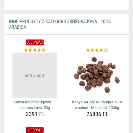
INNE PRODUKTY Z KATEGORII ZRNKOVÁ KÁVA - 100%
ARABICA
ÚJDONSÁG
Kenya Kericho Kiqwetu –
Kenya AA Top Muranga Gakui
szemes kávé, 50g
washed - Micro Lot, 1000g
2391 Ft
26806 Ft
ÚJDONSÁG