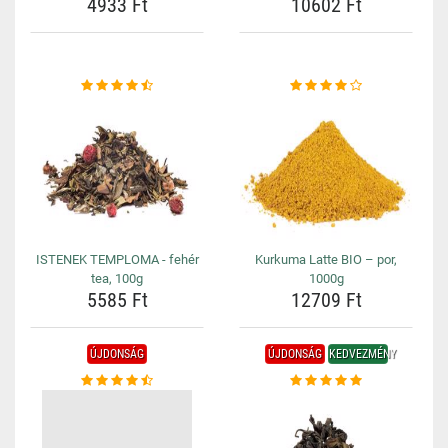
4933 Ft
10602 Ft
ISTENEK TEMPLOMA - fehér
Kurkuma Latte BIO – por,
tea, 100g
1000g
5585 Ft
12709 Ft
ÚJDONSÁG
ÚJDONSÁG
KEDVEZMÉNY