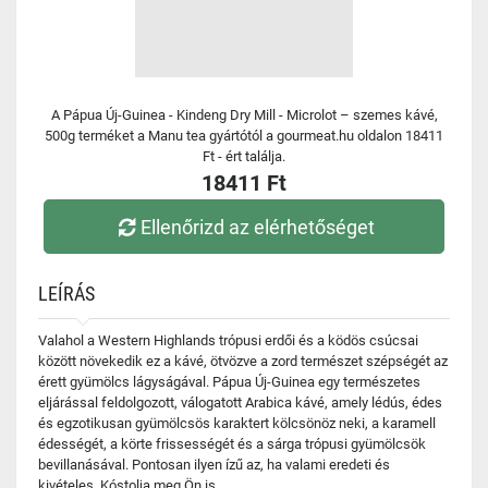
A Pápua Új-Guinea - Kindeng Dry Mill - Microlot – szemes kávé,
500g terméket a Manu tea gyártótól a gourmeat.hu oldalon 18411
Ft - ért találja.
18411 Ft
Ellenőrizd az elérhetőséget
LEÍRÁS
Valahol a Western Highlands trópusi erdői és a ködös csúcsai
között növekedik ez a kávé, ötvözve a zord természet szépségét az
érett gyümölcs lágyságával. Pápua Új-Guinea egy természetes
eljárással feldolgozott, válogatott Arabica kávé, amely lédús, édes
és egzotikusan gyümölcsös karaktert kölcsönöz neki, a karamell
édességét, a körte frissességét és a sárga trópusi gyümölcsök
bevillanásával. Pontosan ilyen ízű az, ha valami eredeti és
kivételes. Kóstolja meg Ön is.