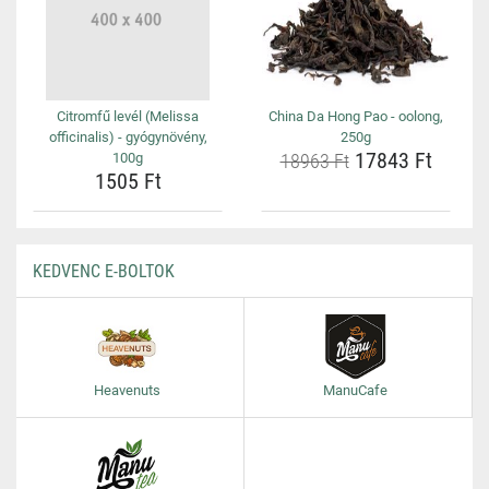
Citromfű levél (Melissa
China Da Hong Pao - oolong,
officinalis) - gyógynövény,
250g
17843 Ft
100g
18963 Ft
1505 Ft
KEDVENC E-BOLTOK
Heavenuts
ManuCafe