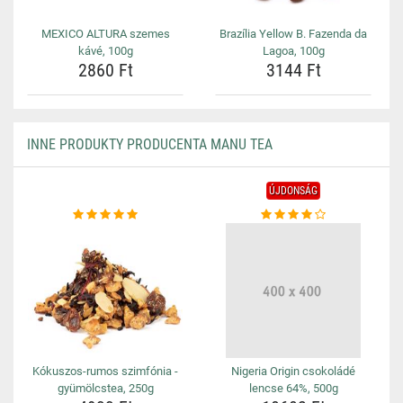
MEXICO ALTURA szemes
Brazília Yellow B. Fazenda da
kávé, 100g
Lagoa, 100g
2860 Ft
3144 Ft
INNE PRODUKTY PRODUCENTA MANU TEA
ÚJDONSÁG
Kókuszos-rumos szimfónia -
Nigeria Origin csokoládé
gyümölcstea, 250g
lencse 64%, 500g