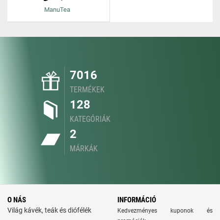
ManuTea
7016
TERMÉKEK
128
KATEGÓRIÁK
2
MÁRKÁK
O NÁS
INFORMÁCIÓ
Világ kávék, teák és diófélék
Kedvezményes kuponok és