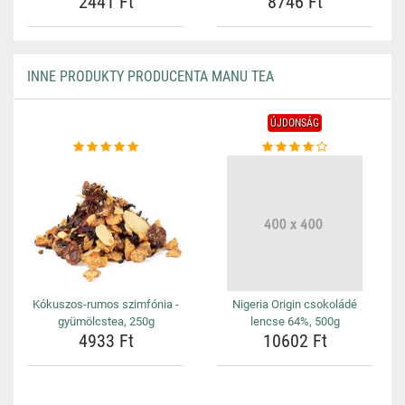
2441 Ft
8746 Ft
INNE PRODUKTY PRODUCENTA MANU TEA
ÚJDONSÁG
Kókuszos-rumos szimfónia -
Nigeria Origin csokoládé
gyümölcstea, 250g
lencse 64%, 500g
4933 Ft
10602 Ft