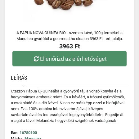
A PAPUA NOVA GUINEA BIO - szemes kávé, 100g terméket a
Manu tea gyártótól a gourmeat.hu oldalon 3963 Ft - ért találja.
3963 Ft
Ellenőrizd az elérhetőséget
LEÍRÁS
Utazzon Pápua Új-Guineába a gyönyörű táj, a vonzó konyha és a
hagyományos emberek miatt. És a kávéért, a trópusi gyümölcsök,
a csokoládé és a dió ízével. Nincs ez másképp ezzel a biofajtával
sem. Ez a 100% arabica intenzív aromájával, közepes
savtartalmával és testességével fog gyönyörködtetni. Engedje át
magát a távoli Melanézia hegyvidéki szigetének vadságának.
Ean:
16780100
Márka:
Manu tea