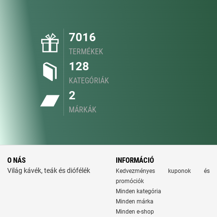
7016
TERMÉKEK
128
KATEGÓRIÁK
2
MÁRKÁK
O NÁS
INFORMÁCIÓ
Világ kávék, teák és diófélék
Kedvezményes kuponok és
promóciók
Minden kategória
Minden márka
Minden e-shop