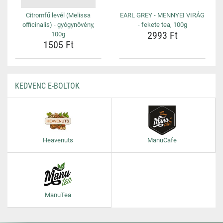
Citromfű levél (Melissa
EARL GREY - MENNYEI VIRÁG
officinalis) - gyógynövény,
- fekete tea, 100g
2993 Ft
100g
1505 Ft
KEDVENC E-BOLTOK
Heavenuts
ManuCafe
ManuTea