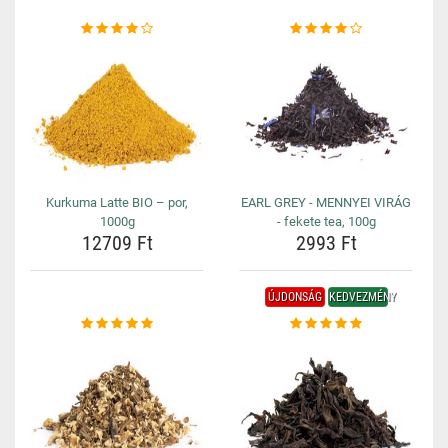
Kurkuma Latte BIO – por,
EARL GREY - MENNYEI VIRÁG
1000g
- fekete tea, 100g
12709 Ft
2993 Ft
ÚJDONSÁG
KEDVEZMÉNY