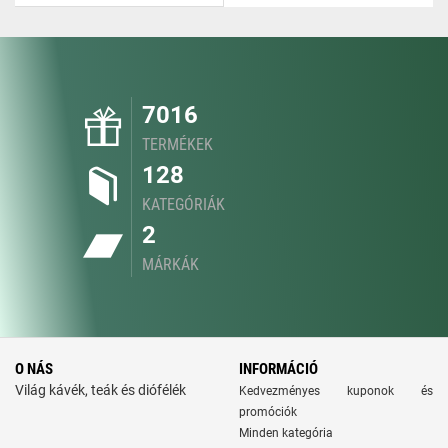
7016
TERMÉKEK
128
KATEGÓRIÁK
2
MÁRKÁK
O NÁS
INFORMÁCIÓ
Világ kávék, teák és diófélék
Kedvezményes kuponok és
promóciók
Minden kategória