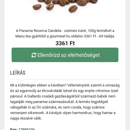
A Panama Reserva Candela - szemes kávé, 100g terméket a
Manu tea gyártótól a gourmeat.hu oldalon 3361 Ft - ért találja.
3361 Ft
Ellenőrizd az elérhetőséget
LEÍRÁS
Mi a különleges ebben a kávéban? Véleményünk szerint a simaság
és az egyensúly az étcsokoládé ízével és egy enyhe citromos ízzel
párosul. A Gallardo családi gazdaságokból származó babok nem
tagadják meg panamai származásukat. A termés legjobbjait
válogatták ki az Ön számára, és nem csoda, hogy számos
versenyen sikeresek. A kávéjuk olyan harmonikus, hogy hamar a
napja részévé válik.
Ean:
17880100