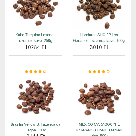
Kuba Turquino Lavado -
Honduras SHG EP Los
szemes kávé, 250g
Geranios - szemes kávé, 100g
10284 Ft
3010 Ft
Brazília Yellow B. Fazenda da
MEXICO MARAGOGYPE
Lagoa, 100g
BARRANCO HAND szemes
kávé, 500g