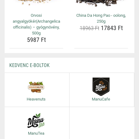
Orvosi
China Da Hong Pao - oolong,
angyalgyökér(Archangelica
250g
17843 Ft
officinalis) – gyógynövény,
18963 Ft
500g
5987 Ft
KEDVENC E-BOLTOK
Heavenuts
ManuCafe
ManuTea