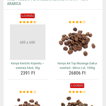
ARABICA
ÚJDONSÁG
Kenya Kericho Kiqwetu –
Kenya AA Top Muranga Gakui
szemes kávé, 50g
washed - Micro Lot, 1000g
2391 Ft
26806 Ft
ÚJDONSÁG