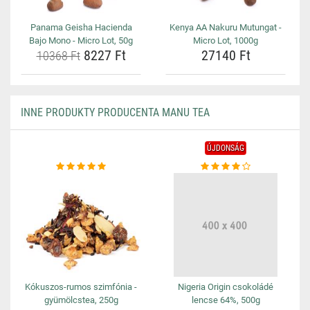
Panama Geisha Hacienda
Kenya AA Nakuru Mutungat -
Bajo Mono - Micro Lot, 50g
Micro Lot, 1000g
8227 Ft
27140 Ft
10368 Ft
INNE PRODUKTY PRODUCENTA MANU TEA
ÚJDONSÁG
Kókuszos-rumos szimfónia -
Nigeria Origin csokoládé
gyümölcstea, 250g
lencse 64%, 500g