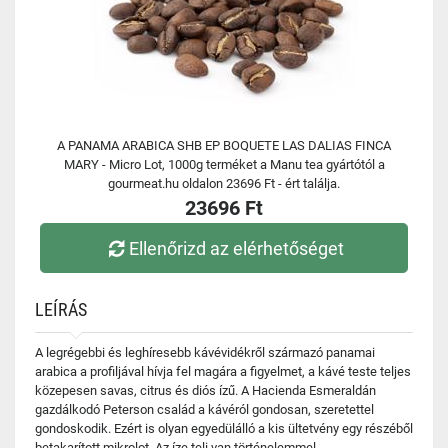
A PANAMA ARABICA SHB EP BOQUETE LAS DALIAS FINCA
MARY - Micro Lot, 1000g terméket a Manu tea gyártótól a
gourmeat.hu oldalon 23696 Ft - ért találja.
23696 Ft
Ellenőrizd az elérhetőséget
LEÍRÁS
A legrégebbi és leghíresebb kávévidékről származó panamai
arabica a profiljával hívja fel magára a figyelmet, a kávé teste teljes
közepesen savas, citrus és diós ízű. A Hacienda Esmeraldán
gazdálkodó Peterson család a kávéról gondosan, szeretettel
gondoskodik. Ezért is olyan egyedülálló a kis ültetvény egy részéből
betakarított mikrolot. Az íze teli van történelemmel.