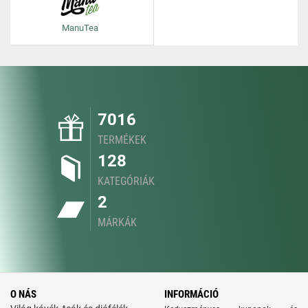
ManuTea
7016
TERMÉKEK
128
KATEGÓRIÁK
2
MÁRKÁK
O NÁS
INFORMÁCIÓ