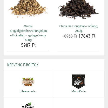
Orvosi
China Da Hong Pao - oolong,
angyalgyökér(Archangelica
250g
17843 Ft
officinalis) – gyógynövény,
18963 Ft
500g
5987 Ft
KEDVENC E-BOLTOK
Heavenuts
ManuCafe