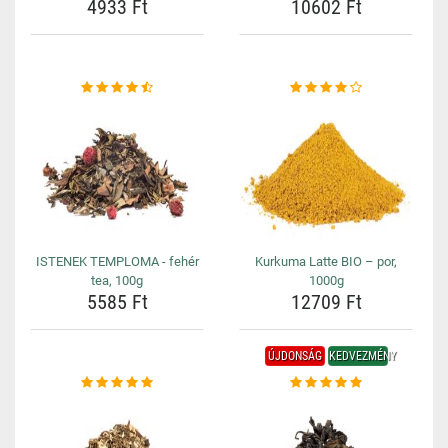
4933 Ft
10602 Ft
ISTENEK TEMPLOMA - fehér
Kurkuma Latte BIO – por,
tea, 100g
1000g
5585 Ft
12709 Ft
ÚJDONSÁG
KEDVEZMÉNY