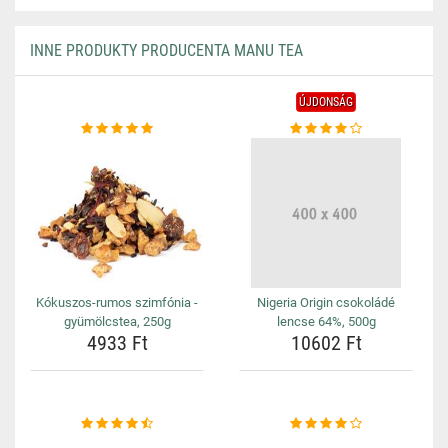
INNE PRODUKTY PRODUCENTA MANU TEA
ÚJDONSÁG
Kókuszos-rumos szimfónia -
Nigeria Origin csokoládé
gyümölcstea, 250g
lencse 64%, 500g
4933 Ft
10602 Ft