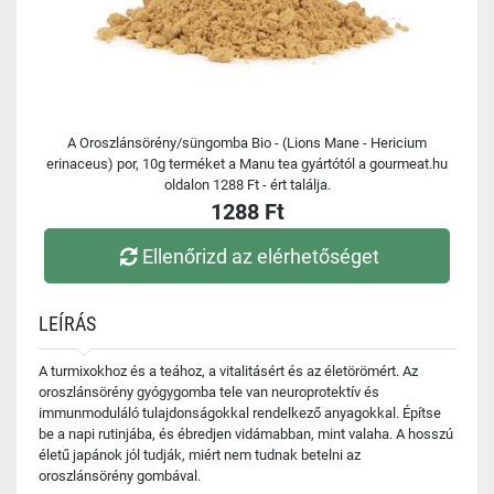
A Oroszlánsörény/süngomba Bio - (Lions Mane - Hericium
erinaceus) por, 10g terméket a Manu tea gyártótól a gourmeat.hu
oldalon 1288 Ft - ért találja.
1288 Ft
Ellenőrizd az elérhetőséget
LEÍRÁS
A turmixokhoz és a teához, a vitalitásért és az életörömért. Az
oroszlánsörény gyógygomba tele van neuroprotektív és
immunmoduláló tulajdonságokkal rendelkező anyagokkal. Építse
be a napi rutinjába, és ébredjen vidámabban, mint valaha. A hosszú
életű japánok jól tudják, miért nem tudnak betelni az
oroszlánsörény gombával.