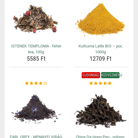
ISTENEK TEMPLOMA - fehér
Kurkuma Latte BIO – por,
tea, 100g
1000g
5585 Ft
12709 Ft
ÚJDONSÁG
KEDVEZMÉNY
EARL GREY - MENNYEI VIRÁG
China Da Hong Pao - oolong,