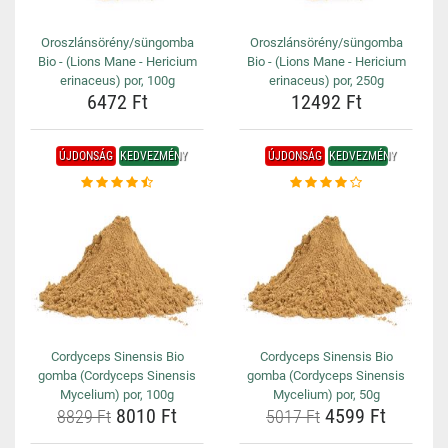
Oroszlánsörény/süngomba
Oroszlánsörény/süngomba
Bio - (Lions Mane - Hericium
Bio - (Lions Mane - Hericium
erinaceus) por, 100g
erinaceus) por, 250g
6472 Ft
12492 Ft
ÚJDONSÁG
KEDVEZMÉNY
ÚJDONSÁG
KEDVEZMÉNY
Cordyceps Sinensis Bio
Cordyceps Sinensis Bio
gomba (Cordyceps Sinensis
gomba (Cordyceps Sinensis
Mycelium) por, 100g
Mycelium) por, 50g
8010 Ft
4599 Ft
8829 Ft
5017 Ft