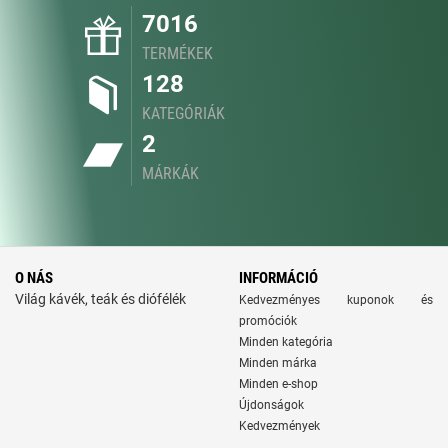
7016
TERMÉKEK
128
KATEGÓRIÁK
2
MÁRKÁK
O NÁS
INFORMÁCIÓ
Világ kávék, teák és diófélék
Kedvezményes kuponok és
promóciók
Minden kategória
Minden márka
Minden e-shop
Újdonságok
Kedvezmények