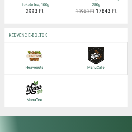
- fekete tea, 100g
250g
2993 Ft
17843 Ft
18963 Ft
KEDVENC E-BOLTOK
Heavenuts
ManuCafe
ManuTea