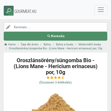
GOURMEAT.HU
Keresés
Home
Čaje dle druhu
Byliny
Byliny a houby
Medicinální houby
Oroszlánsörény/süngomba Bio - (Lions Mane - Hericium erinaceus) por, 10g
Oroszlánsörény/süngomba Bio -
(Lions Mane - Hericium erinaceus)
por, 10g
(Összesen
3
értékelés)