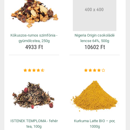
Kókuszos-rumos szimfónia -
Nigeria Origin csokoládé
gyümölcstea, 250g
lencse 64%, 500g
4933 Ft
10602 Ft
ISTENEK TEMPLOMA - fehér
Kurkuma Latte BIO – por,
tea, 100g
1000g