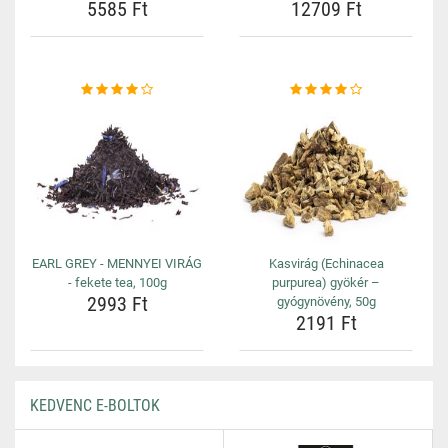
5585 Ft
12709 Ft
EARL GREY - MENNYEI VIRÁG
Kasvirág (Echinacea
- fekete tea, 100g
purpurea) gyökér –
2993 Ft
gyógynövény, 50g
2191 Ft
KEDVENC E-BOLTOK