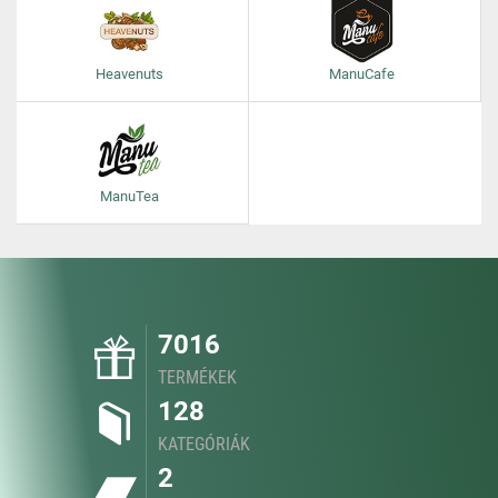
Heavenuts
ManuCafe
ManuTea
7016
TERMÉKEK
128
KATEGÓRIÁK
2