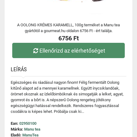
A OOLONG KRÉMES KARAMELL, 100g terméket a Manu tea
gyártótól a gourmeat.hu oldalon 6756 Ft - ért találja.
6756 Ft
Ellenőrizd az elérhetőséget
LEÍRÁS
Egészséges és ráadásul nagyon finom! Félig fermentált Oolong
kitűnő alapot ad a mennyei karamellnek. Együtt ínycsiklandóak,
örömet okoznak az ízlelőbimbóknak és simogatják a lelket, agyat,
gyomrot és a bőrt is. A népszerű Oolong rengeteg jótékony
egészségügyi hatással rendelkezik. Rendszeres fogyasztással
csodákra is képes lehet. Próbálja csak ki...
Ean:
02950100
Márka:
Manu tea
Eladó:
ManuTea