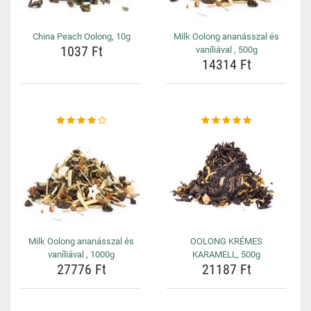
China Peach Oolong, 10g
Milk Oolong ananásszal és
1037 Ft
vaníliával , 500g
14314 Ft
Milk Oolong ananásszal és
OOLONG KRÉMES
vaníliával , 1000g
KARAMELL, 500g
27776 Ft
21187 Ft