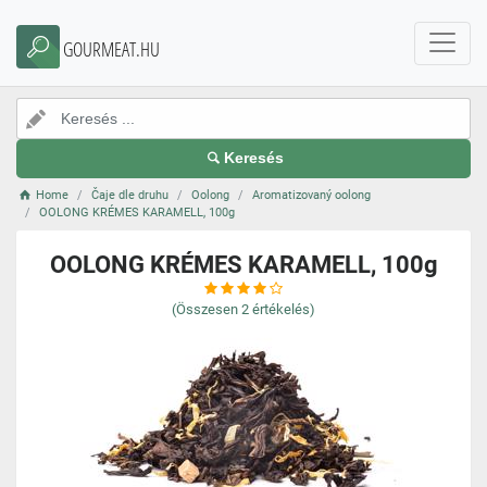
GOURMEAT.HU
Keresés
Home
Čaje dle druhu
Oolong
Aromatizovaný oolong
OOLONG KRÉMES KARAMELL, 100g
OOLONG KRÉMES KARAMELL, 100g
(Összesen
2
értékelés)