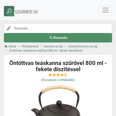
GOURMEAT.HU
Keresés
Home
Příslušenství
Konvice na čaj
Litinové konvice na čaj
Öntöttvas teáskanna szűrővel 800 ml - fekete díszítéssel
Öntöttvas teáskanna szűrővel 800 ml -
fekete díszítéssel
(Összesen
2
értékelés)