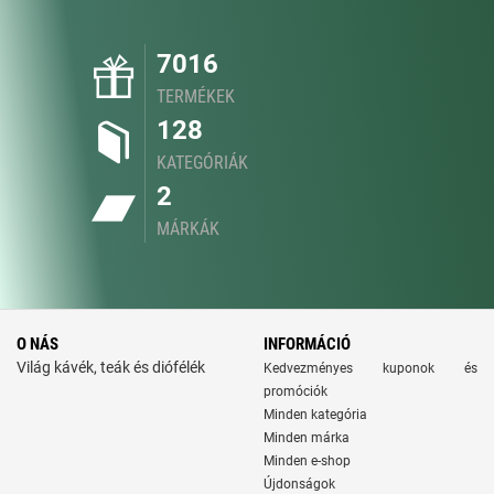
7016
TERMÉKEK
128
KATEGÓRIÁK
2
MÁRKÁK
O NÁS
INFORMÁCIÓ
Világ kávék, teák és diófélék
Kedvezményes kuponok és
promóciók
Minden kategória
Minden márka
Minden e-shop
Újdonságok