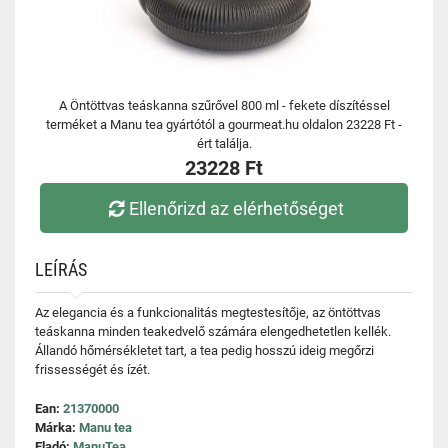
A Öntöttvas teáskanna szűrővel 800 ml - fekete díszítéssel
terméket a Manu tea gyártótól a gourmeat.hu oldalon 23228 Ft -
ért találja.
23228 Ft
Ellenőrizd az elérhetőséget
LEÍRÁS
Az elegancia és a funkcionalitás megtestesítője, az öntöttvas
teáskanna minden teakedvelő számára elengedhetetlen kellék.
Állandó hőmérsékletet tart, a tea pedig hosszú ideig megőrzi
frissességét és ízét.
Ean:
21370000
Márka:
Manu tea
Eladó:
ManuTea