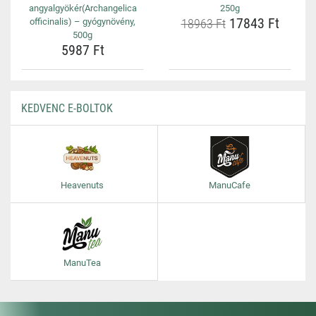
angyalgyökér(Archangelica
250g
17843 Ft
officinalis) – gyógynövény,
18963 Ft
500g
5987 Ft
KEDVENC E-BOLTOK
Heavenuts
ManuCafe
ManuTea