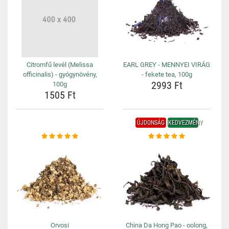
Citromfű levél (Melissa
EARL GREY - MENNYEI VIRÁG
officinalis) - gyógynövény,
- fekete tea, 100g
2993 Ft
100g
1505 Ft
ÚJDONSÁG
KEDVEZMÉNY
Orvosi
China Da Hong Pao - oolong,