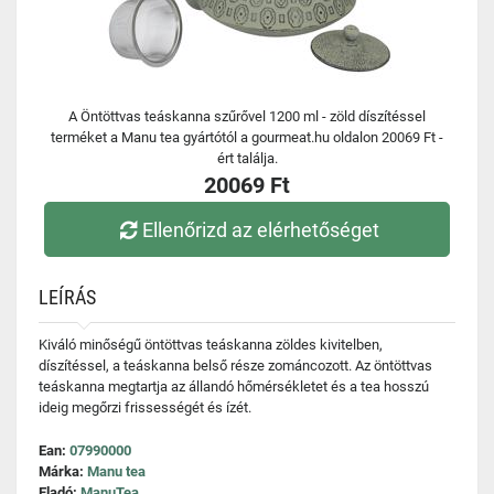
A Öntöttvas teáskanna szűrővel 1200 ml - zöld díszítéssel
terméket a Manu tea gyártótól a gourmeat.hu oldalon 20069 Ft -
ért találja.
20069 Ft
Ellenőrizd az elérhetőséget
LEÍRÁS
Kiváló minőségű öntöttvas teáskanna zöldes kivitelben,
díszítéssel, a teáskanna belső része zománcozott. Az öntöttvas
teáskanna megtartja az állandó hőmérsékletet és a tea hosszú
ideig megőrzi frissességét és ízét.
Ean:
07990000
Márka:
Manu tea
Eladó:
ManuTea