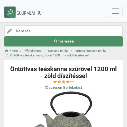
GOURMEAT.HU
Keresés
Home
Příslušenství
Konvice na čaj
Litinové konvice na čaj
Öntöttvas teáskanna szűrővel 1200 ml - zöld díszítéssel
Öntöttvas teáskanna szűrővel 1200 ml
- zöld díszítéssel
(Összesen
5
értékelés)