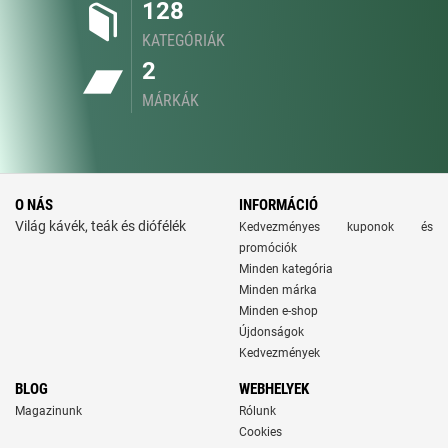
128
KATEGÓRIÁK
2
MÁRKÁK
O NÁS
INFORMÁCIÓ
Világ kávék, teák és diófélék
Kedvezményes kuponok és
promóciók
Minden kategória
Minden márka
Minden e-shop
Újdonságok
Kedvezmények
BLOG
WEBHELYEK
Magazinunk
Rólunk
Cookies