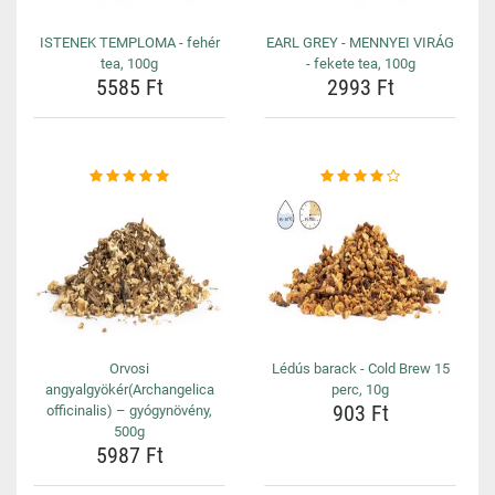
ISTENEK TEMPLOMA - fehér
EARL GREY - MENNYEI VIRÁG
tea, 100g
- fekete tea, 100g
5585 Ft
2993 Ft
Orvosi
Lédús barack - Cold Brew 15
angyalgyökér(Archangelica
perc, 10g
903 Ft
officinalis) – gyógynövény,
500g
5987 Ft