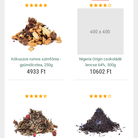
Kókuszos-rumos szimfónia -
Nigeria Origin csokoládé
gyümölcstea, 250g
lencse 64%, 500g
4933 Ft
10602 Ft