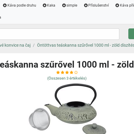
Káva podle druhu
Kaka
simple
Příslušenství
Káva pří
a
vé konvice na čaj
Öntöttvas teáskanna szűrővel 1000 ml - zöld díszítés
eáskanna szűrővel 1000 ml - zöld
(Összesen
3
értékelés)