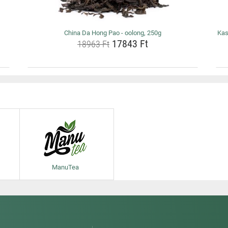
China Da Hong Pao - oolong, 250g
Kas
17843 Ft
18963 Ft
ManuTea