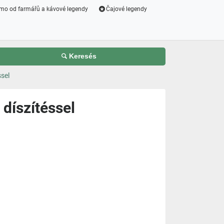
mo od farmářů a kávové legendy
Čajové legendy
Keresés
sel
 díszítéssel