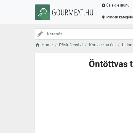
Čaje dle druhu
GOURMEAT.HU
Minden kategóri
Home
Příslušenství
Konvice na čaj
Litino
Öntöttvas t