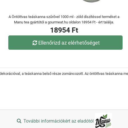
A Öntöttvas teáskanna szűrővel 1000 ml - zöld díszítéssel terméket a
Manu tea gyártótól a gourmeat.hu oldalon 18954 Ft - ért találja.
18954 Ft
Ellenőrizd az elérhetőséget
ekorációval, a teáskanna belső része zománcozott. Az öntöttvas teáskanna meg
További információkért az eladótól