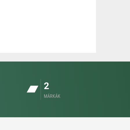
2
MÁRKÁK