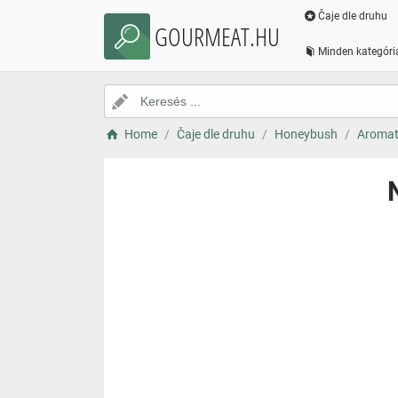
Čaje dle druhu
GOURMEAT.HU
Minden kategóri
Home
Čaje dle druhu
Honeybush
Aromat