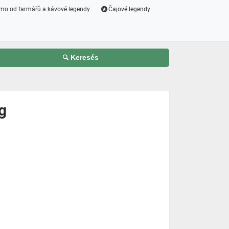
mo od farmářů a kávové legendy
Čajové legendy
Keresés
g