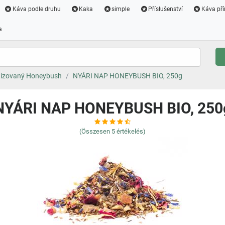
Káva podle druhu
Kaka
simple
Příslušenství
Káva pří
a
izovaný Honeybush
NYÁRI NAP HONEYBUSH BIO, 250g
NYÁRI NAP HONEYBUSH BIO, 250
(Összesen
5
értékelés)