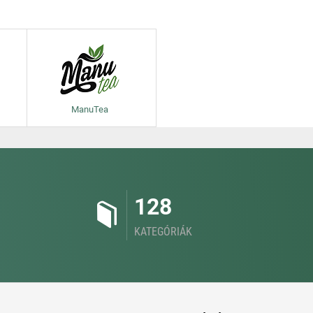
ManuTea
128
KATEGÓRIÁK