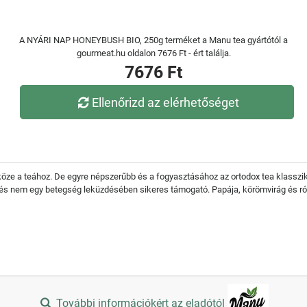
A NYÁRI NAP HONEYBUSH BIO, 250g terméket a Manu tea gyártótól a
gourmeat.hu oldalon 7676 Ft - ért találja.
7676 Ft
Ellenőrizd az elérhetőséget
e a teához. De egyre népszerűbb és a fogyasztásához az ortodox tea klasszik
és nem egy betegség leküzdésében sikeres támogató. Papája, körömvirág és ró
További információkért az eladótól