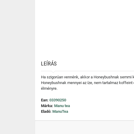
LEÍRÁS
Ha szigorúan vennénk, akkor a Honeybushnak semmi köz
Honeybushnak mennyei az íze, nem tartalmaz koffeint 
élményre.
Ean:
03390250
Márka:
Manu tea
Eladó:
ManuTea