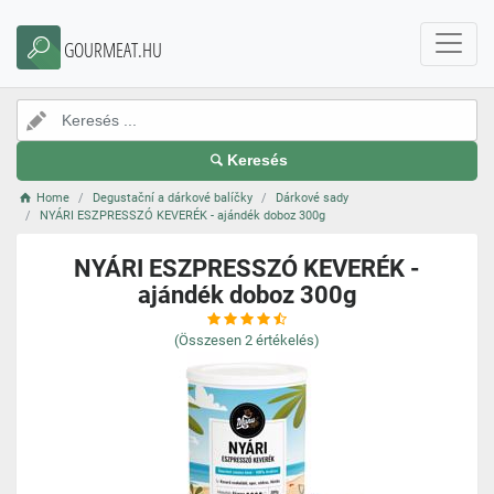
GOURMEAT.HU
Keresés
Home
Degustační a dárkové balíčky
Dárkové sady
NYÁRI ESZPRESSZÓ KEVERÉK - ajándék doboz 300g
NYÁRI ESZPRESSZÓ KEVERÉK -
ajándék doboz 300g
(Összesen
2
értékelés)