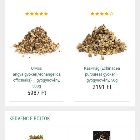
Orvosi
Kasvirág (Echinacea
angyalgyökér(Archangelica
purpurea) gyökér –
officinalis) – gyógynövény,
gyógynövény, 50g
2191 Ft
500g
5987 Ft
KEDVENC E-BOLTOK