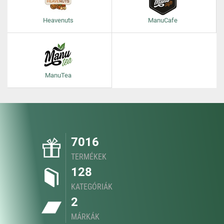
Heavenuts
ManuCafe
ManuTea
7016
TERMÉKEK
128
KATEGÓRIÁK
2
MÁRKÁK