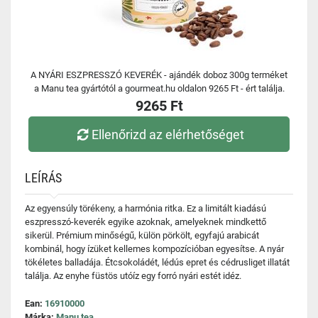
A NYÁRI ESZPRESSZÓ KEVERÉK - ajándék doboz 300g terméket
a Manu tea gyártótól a gourmeat.hu oldalon 9265 Ft - ért találja.
9265 Ft
Ellenőrizd az elérhetőséget
LEÍRÁS
Az egyensúly törékeny, a harmónia ritka. Ez a limitált kiadású
eszpresszó-keverék egyike azoknak, amelyeknek mindkettő
sikerül. Prémium minőségű, külön pörkölt, egyfajú arabicát
kombinál, hogy ízüket kellemes kompozícióban egyesítse. A nyár
tökéletes balladája. Étcsokoládét, lédús epret és cédrusliget illatát
találja. Az enyhe füstös utóíz egy forró nyári estét idéz.
Ean:
16910000
Márka:
Manu tea