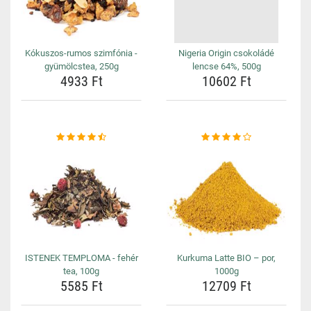
Kókuszos-rumos szimfónia -
Nigeria Origin csokoládé
gyümölcstea, 250g
lencse 64%, 500g
4933 Ft
10602 Ft
ISTENEK TEMPLOMA - fehér
Kurkuma Latte BIO – por,
tea, 100g
1000g
5585 Ft
12709 Ft