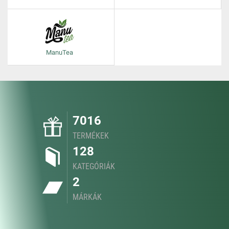
ManuTea
7016
TERMÉKEK
128
KATEGÓRIÁK
2
MÁRKÁK