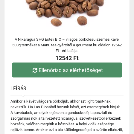
A Nikaragua SHG Esteli BIO – világos pörkölésű szemes kávé,
500g terméket a Manu tea gyártótól a gourmeat.hu oldalon 12542
Ft - ért találja.
12542 Ft
Ellenőrizd az elérhetőséget
LEÍRÁS
Amikor a kávét világosra pörköljük, akkor azt light roast-nak
nevezzük. Ha Las Diosából hozunk kávét, azt csemegének hívjuk.
A kávébabok, amelyek egészen a gondoskodó, tapasztalt és
szorgalmas nők által vezetett nicaraguai szövetkezetből érkeznek
hozzánk, valóban megérik a kóstolást. A helyi vidék szépsége
rejtőzik benne. Amikor ezt a bio különlegességet a szűrőn elkészíti,