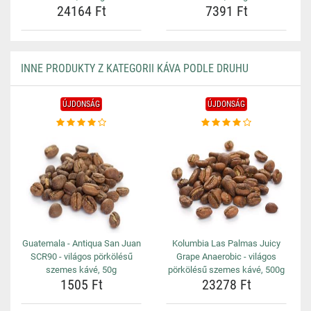
24164 Ft
7391 Ft
INNE PRODUKTY Z KATEGORII KÁVA PODLE DRUHU
ÚJDONSÁG
ÚJDONSÁG
Guatemala - Antiqua San Juan
Kolumbia Las Palmas Juicy
SCR90 - világos pörkölésű
Grape Anaerobic - világos
szemes kávé, 50g
pörkölésű szemes kávé, 500g
1505 Ft
23278 Ft