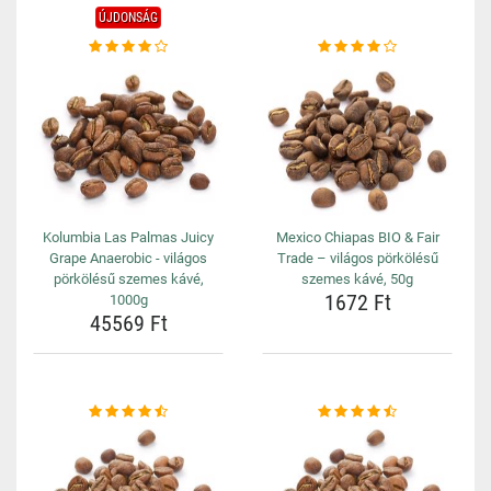
ÚJDONSÁG
Kolumbia Las Palmas Juicy
Mexico Chiapas BIO & Fair
Grape Anaerobic - világos
Trade – világos pörkölésű
pörkölésű szemes kávé,
szemes kávé, 50g
1672 Ft
1000g
45569 Ft