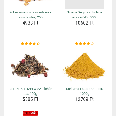
Kókuszos-rumos szimfónia -
Nigeria Origin csokoládé
gyümölcstea, 250g
lencse 64%, 500g
4933 Ft
10602 Ft
ISTENEK TEMPLOMA - fehér
Kurkuma Latte BIO – por,
tea, 100g
1000g
5585 Ft
12709 Ft
ÚJDONSÁG