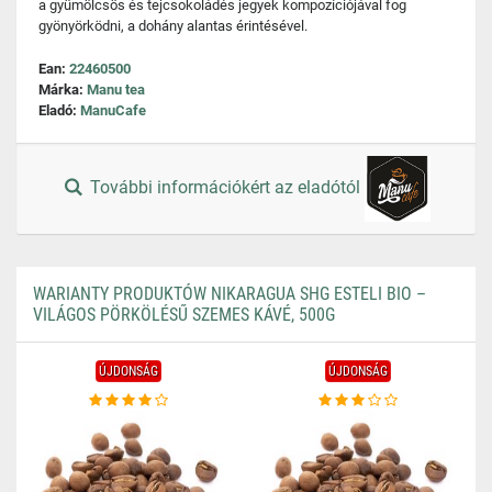
a gyümölcsös és tejcsokoládés jegyek kompozíciójával fog
gyönyörködni, a dohány alantas érintésével.
Ean:
22460500
Márka:
Manu tea
Eladó:
ManuCafe
További információkért az eladótól
WARIANTY PRODUKTÓW NIKARAGUA SHG ESTELI BIO –
VILÁGOS PÖRKÖLÉSŰ SZEMES KÁVÉ, 500G
ÚJDONSÁG
ÚJDONSÁG