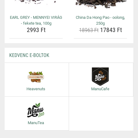
EARL GREY - MENNYEI VIRÁG
China Da Hong Pao - oolong,
- fekete tea, 100g
250g
2993 Ft
17843 Ft
18963 Ft
KEDVENC E-BOLTOK
Heavenuts
ManuCafe
ManuTea