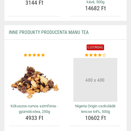
3144 Ft
kávé, 500g
14682 Ft
INNE PRODUKTY PRODUCENTA MANU TEA
ÚJDONSÁG
Kókuszos-rumos szimfónia -
Nigeria Origin csokoládé
gyümölcstea, 250g
lencse 64%, 500g
4933 Ft
10602 Ft