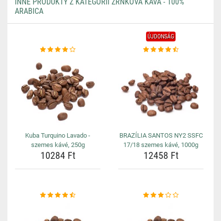
INNE PRODUKTY Z KATEGORII ZRNKOVÁ KÁVA - 100%
ARABICA
ÚJDONSÁG
Kuba Turquino Lavado -
BRAZÍLIA SANTOS NY2 SSFC
szemes kávé, 250g
17/18 szemes kávé, 1000g
10284 Ft
12458 Ft