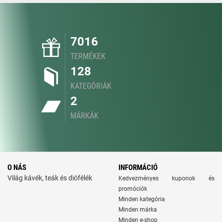
7016
TERMÉKEK
128
KATEGÓRIÁK
2
MÁRKÁK
O NÁS
INFORMÁCIÓ
Világ kávék, teák és diófélék
Kedvezményes kuponok és
promóciók
Minden kategória
Minden márka
Minden e-shop