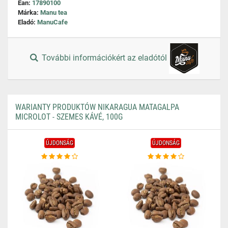
Ean:
17890100
Márka:
Manu tea
Eladó:
ManuCafe
További információkért az eladótól
WARIANTY PRODUKTÓW NIKARAGUA MATAGALPA
MICROLOT - SZEMES KÁVÉ, 100G
ÚJDONSÁG
ÚJDONSÁG