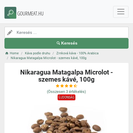
GOURMEAT.HU
Keresés
Home
Káva podle druhu
Zrnková káva - 100% Arabica
Nikaragua Matagalpa Microlot - szemes kávé, 100g
Nikaragua Matagalpa Microlot -
szemes kávé, 100g
(Összesen
3
értékelés)
ÚJDONSÁG