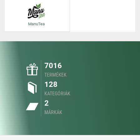
ManuTea
7016
TERMÉKEK
128
KATEGÓRIÁK
2
MÁRKÁK