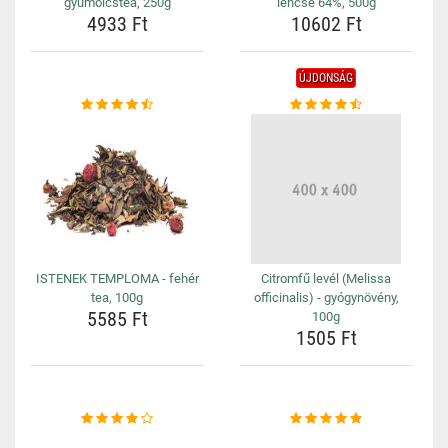
gyümölcstea, 250g
lencse 64%, 500g
4933 Ft
10602 Ft
ÚJDONSÁG
ISTENEK TEMPLOMA - fehér
Citromfű levél (Melissa
tea, 100g
officinalis) - gyógynövény,
5585 Ft
100g
1505 Ft