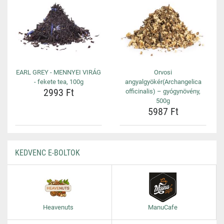
EARL GREY - MENNYEI VIRÁG
Orvosi
- fekete tea, 100g
angyalgyökér(Archangelica
2993 Ft
officinalis) – gyógynövény,
500g
5987 Ft
KEDVENC E-BOLTOK
Heavenuts
ManuCafe