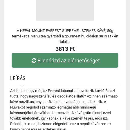
A NEPAL MOUNT EVEREST SUPREME - SZEMES KÁVÉ, 50g
terméket a Manu tea gyártótól a gourmeat.hu oldalon 3813 Ft - ért
találja.
3813 Ft
Ellenőrizd az elérhetőséget
LEÍRÁS
Azt tudta, hogy még az Everest lábánál is növekszik kávé? És azt
tudta, hogy nagyszerű ízű és csodálatos illatú? Az innen származó
kávé rusztikus, enyhe-közepes savassággal rendelkezik. A
Nuwakot régióból származó legmagasabb minőségű
kávécserjéket árnyékban termesztik. A kávé gyümölcsei ezért
tovább érlelődnek, így kapnak a kávészemek teljes, erős ízt.
Próbálja ki most, biztosan elégedett lesz a nepáli kávészemek
kiváló minőségű és érdekes ízével.