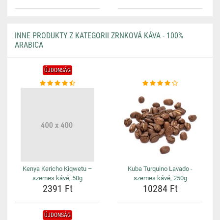
INNE PRODUKTY Z KATEGORII ZRNKOVÁ KÁVA - 100%
ARABICA
ÚJDONSÁG
Kenya Kericho Kiqwetu –
Kuba Turquino Lavado -
szemes kávé, 50g
szemes kávé, 250g
2391 Ft
10284 Ft
ÚJDONSÁG