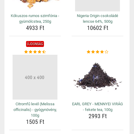
Kókuszos-rumos szimfónia -
Nigeria Origin csokoládé
gyümölcstea, 250g
lencse 64%, 500g
4933 Ft
10602 Ft
ÚJDONSÁG
Citromfű levél (Melissa
EARL GREY - MENNYEI VIRÁG
officinalis) - gyógynövény,
- fekete tea, 100g
2993 Ft
100g
1505 Ft