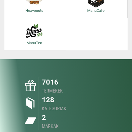
Heavenuts
ManuCafe
ManuTea
7016
TERMÉKEK
128
KATEGÓRIÁK
2
MÁRKÁK