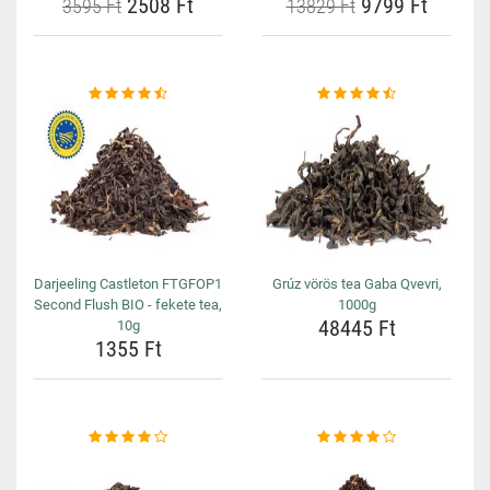
2508 Ft
9799 Ft
3595 Ft
13829 Ft
Darjeeling Castleton FTGFOP1
Grúz vörös tea Gaba Qvevri,
Second Flush BIO - fekete tea,
1000g
48445 Ft
10g
1355 Ft