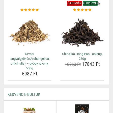
ÚJDONSÁG
KEDVEZMÉNY
Orvosi
China Da Hong Pao - oolong,
angyalgyökér(Archangelica
250g
17843 Ft
officinalis) – gyógynövény,
18963 Ft
500g
5987 Ft
KEDVENC E-BOLTOK