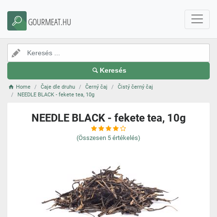
GOURMEAT.HU
Keresés
Home
Čaje dle druhu
Černý čaj
Čistý černý čaj
NEEDLE BLACK - fekete tea, 10g
NEEDLE BLACK - fekete tea, 10g
(Összesen
5
értékelés)