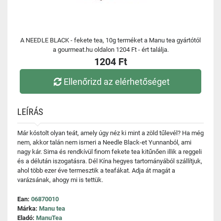
A NEEDLE BLACK - fekete tea, 10g terméket a Manu tea gyártótól
a gourmeat.hu oldalon 1204 Ft - ért találja.
1204 Ft
Ellenőrizd az elérhetőséget
LEÍRÁS
Már kóstolt olyan teát, amely úgy néz ki mint a zöld tűlevél? Ha még
nem, akkor talán nem ismeri a Needle Black-et Yunnanból, ami
nagy kár. Sima és rendkívül finom fekete tea kitűnően illik a reggeli
és a délután iszogatásra. Dél Kína hegyes tartományából szállítjuk,
ahol több ezer éve termesztik a teafákat. Adja át magát a
varázsának, ahogy mi is tettük.
Ean:
06870010
Márka:
Manu tea
Eladó:
ManuTea