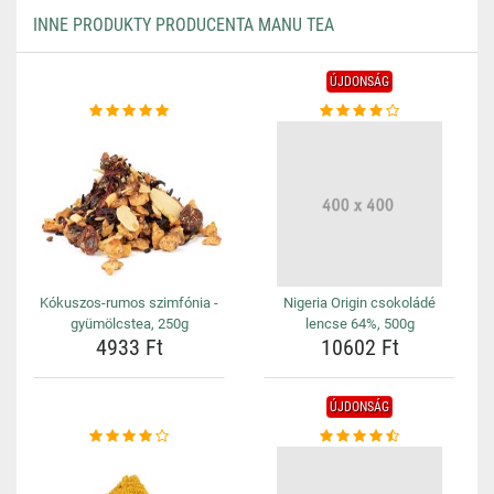
INNE PRODUKTY PRODUCENTA MANU TEA
ÚJDONSÁG
Kókuszos-rumos szimfónia -
Nigeria Origin csokoládé
gyümölcstea, 250g
lencse 64%, 500g
4933 Ft
10602 Ft
ÚJDONSÁG