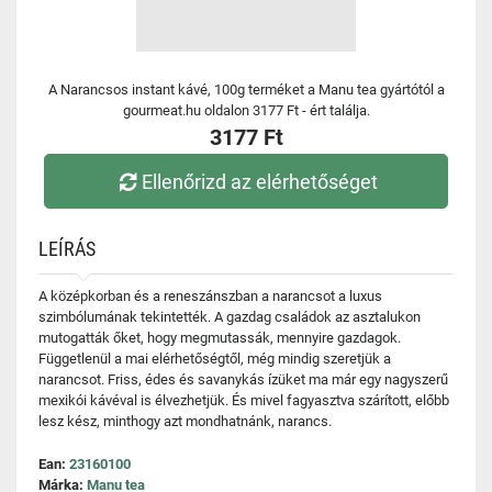
A Narancsos instant kávé, 100g terméket a Manu tea gyártótól a
gourmeat.hu oldalon 3177 Ft - ért találja.
3177 Ft
Ellenőrizd az elérhetőséget
LEÍRÁS
A középkorban és a reneszánszban a narancsot a luxus
szimbólumának tekintették. A gazdag családok az asztalukon
mutogatták őket, hogy megmutassák, mennyire gazdagok.
Függetlenül a mai elérhetőségtől, még mindig szeretjük a
narancsot. Friss, édes és savanykás ízüket ma már egy nagyszerű
mexikói kávéval is élvezhetjük. És mivel fagyasztva szárított, előbb
lesz kész, minthogy azt mondhatnánk, narancs.
Ean:
23160100
Márka:
Manu tea