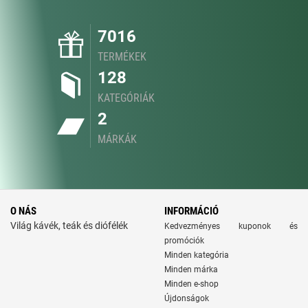
7016
TERMÉKEK
128
KATEGÓRIÁK
2
MÁRKÁK
O NÁS
INFORMÁCIÓ
Világ kávék, teák és diófélék
Kedvezményes kuponok és
promóciók
Minden kategória
Minden márka
Minden e-shop
Újdonságok