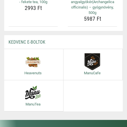
- fekete tea, 100g
angyalgyökér(Archangelica
2993 Ft
officinalis) – gyógynövény,
500g
5987 Ft
KEDVENC E-BOLTOK
Heavenuts
ManuCafe
ManuTea