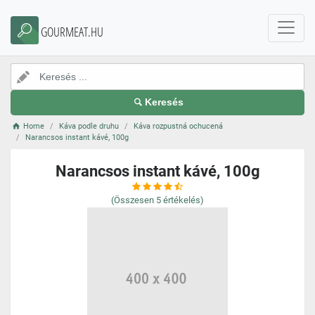
GOURMEAT.HU
Keresés
Home
Káva podle druhu
Káva rozpustná ochucená
Narancsos instant kávé, 100g
Narancsos instant kávé, 100g
(Összesen
5
értékelés)