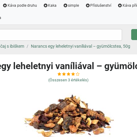
Káva podle druhu
Kaka
simple
Příslušenství
Káva pří
a
čaj s ibiškem
Narancs egy leheletnyi vaníliával – gyümölcstea, 50g
gy leheletnyi vaníliával – gyümöl
(Összesen
3
értékelés)