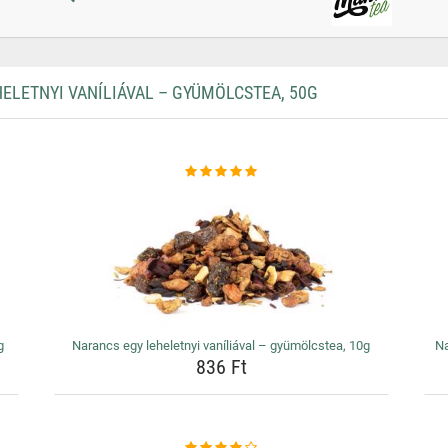
LETNYI VANÍLIÁVAL – GYÜMÖLCSTEA, 50G
g
Narancs egy leheletnyi vaníliával – gyümölcstea, 10g
Na
836 Ft