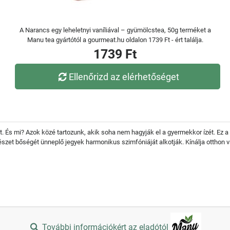
A Narancs egy leheletnyi vaníliával – gyümölcstea, 50g terméket a
Manu tea gyártótól a gourmeat.hu oldalon 1739 Ft - ért találja.
1739 Ft
Ellenőrizd az elérhetőséget
. És mi? Azok közé tartozunk, akik soha nem hagyják el a gyermekkor ízét. Ez a 
észet bőségét ünneplő jegyek harmonikus szimfóniáját alkotják. Kínálja otthon 
További információkért az eladótól