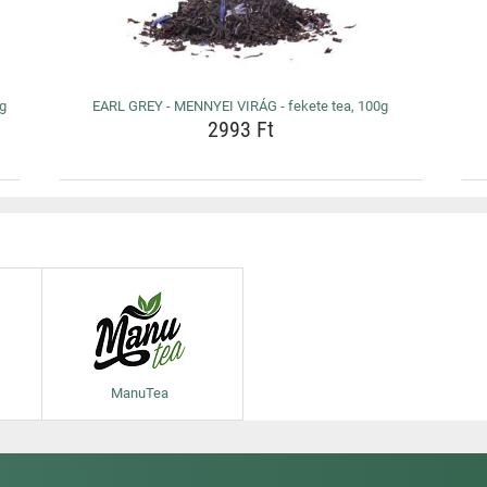
0g
EARL GREY - MENNYEI VIRÁG - fekete tea, 100g
2993 Ft
ManuTea