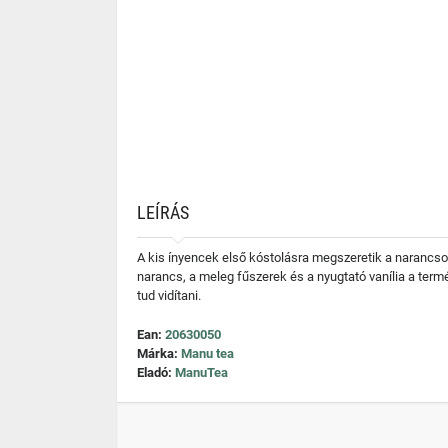
LEÍRÁS
A kis ínyencek első kóstolásra megszeretik a narancsot
narancs, a meleg fűszerek és a nyugtató vanília a term
tud vidítani.
Ean:
20630050
Márka:
Manu tea
Eladó:
ManuTea