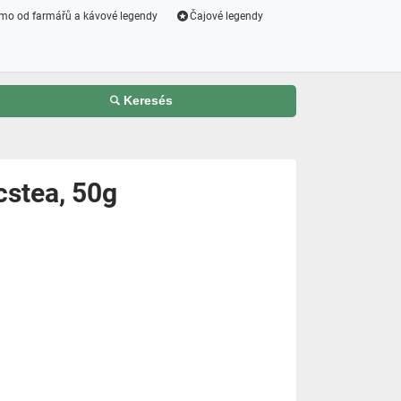
mo od farmářů a kávové legendy
Čajové legendy
Keresés
cstea, 50g