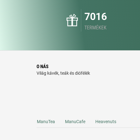
7016
TERMÉKEK
O NÁS
Világ kávék, teák és diófélék
ManuTea
ManuCafe
Heavenuts