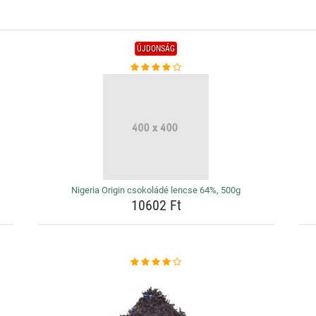
ÚJDONSÁG
Nigeria Origin csokoládé lencse 64%, 500g
10602 Ft