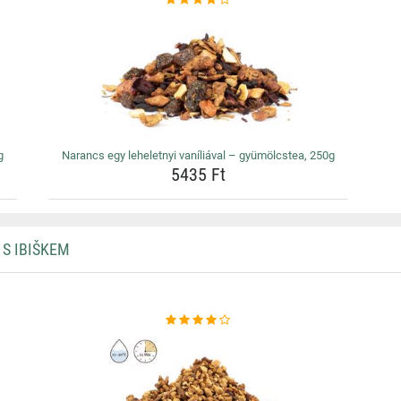
g
Narancs egy leheletnyi vaníliával – gyümölcstea, 250g
5435 Ft
 S IBIŠKEM