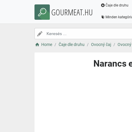
Čaje dle druhu
GOURMEAT.HU
Minden kategóri
Home
Čaje dle druhu
Ovocný čaj
Ovocný 
Narancs e