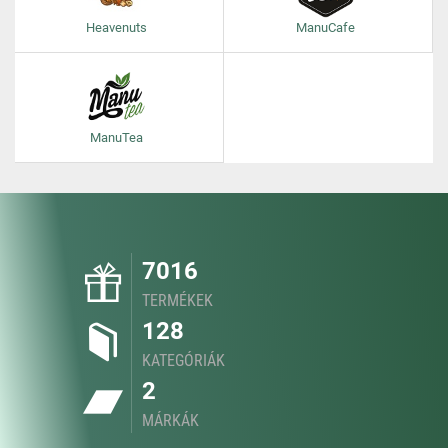
Heavenuts
ManuCafe
ManuTea
7016
TERMÉKEK
128
KATEGÓRIÁK
2
MÁRKÁK