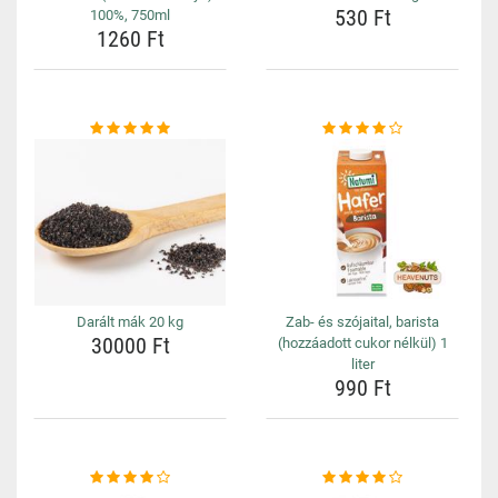
530 Ft
100%, 750ml
1260 Ft
Darált mák 20 kg
Zab- és szójaital, barista
30000 Ft
(hozzáadott cukor nélkül) 1
liter
990 Ft