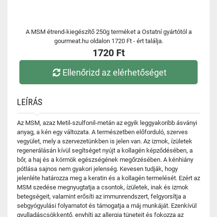
A MSM étrend-kiegészítő 250g terméket a Ostatní gyártótól a
gourmeat.hu oldalon 1720 Ft - ért találja.
1720 Ft
Ellenőrizd az elérhetőséget
LEÍRÁS
Az MSM, azaz Metil-szulfonil-metán az egyik leggyakoribb ásványi
anyag, a kén egy változata. A természetben előforduló, szerves
vegyület, mely a szervezetünkben is jelen van. Az izmok, ízületek
regenerálásán kívül segítséget nyújt a kollagén képződésében, a
bőr, a haj és a körmök egészségének megőrzésében. A kénhiány
pótlása sajnos nem gyakori jelenség. Kevesen tudják, hogy
jelenléte határozza meg a keratin és a kollagén termelését. Ezért az
MSM szedése megnyugtatja a csontok, ízületek, inak és izmok
betegségeit, valamint erősíti az immunrendszert, felgyorsítja a
sebgyógyulási folyamatot és támogatja a máj munkáját. Ezenkívül
gyulladáscsökkentő, enyhíti az allergia tüneteit és fokozza az