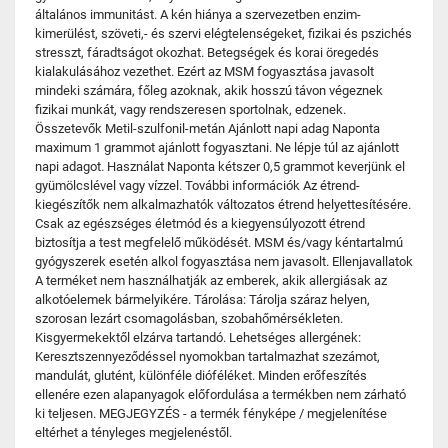
általános immunitást. A kén hiánya a szervezetben enzim-
kimerülést, szöveti,- és szervi elégtelenségeket, fizikai és pszichés
stresszt, fáradtságot okozhat. Betegségek és korai öregedés
kialakulásához vezethet. Ezért az MSM fogyasztása javasolt
mindeki számára, főleg azoknak, akik hosszú távon végeznek
fizikai munkát, vagy rendszeresen sportolnak, edzenek.
Összetevők Metil-szulfonil-metán Ajánlott napi adag Naponta
maximum 1 grammot ajánlott fogyasztani. Ne lépje túl az ajánlott
napi adagot. Használat Naponta kétszer 0,5 grammot keverjünk el
gyümölcslével vagy vízzel. További információk Az étrend-
kiegészítők nem alkalmazhatók változatos étrend helyettesítésére.
Csak az egészséges életmód és a kiegyensúlyozott étrend
biztosítja a test megfelelő működését. MSM és/vagy kéntartalmú
gyógyszerek esetén alkol fogyasztása nem javasolt. Ellenjavallatok
A terméket nem használhatják az emberek, akik allergiásak az
alkotóelemek bármelyikére. Tárolása: Tárolja száraz helyen,
szorosan lezárt csomagolásban, szobahőmérsékleten.
Kisgyermekektől elzárva tartandó. Lehetséges allergének:
Keresztszennyeződéssel nyomokban tartalmazhat szezámot,
mandulát, glutént, különféle dióféléket. Minden erőfeszítés
ellenére ezen alapanyagok előfordulása a termékben nem zárható
ki teljesen. MEGJEGYZÉS - a termék fényképe / megjelenítése
eltérhet a tényleges megjelenéstől.