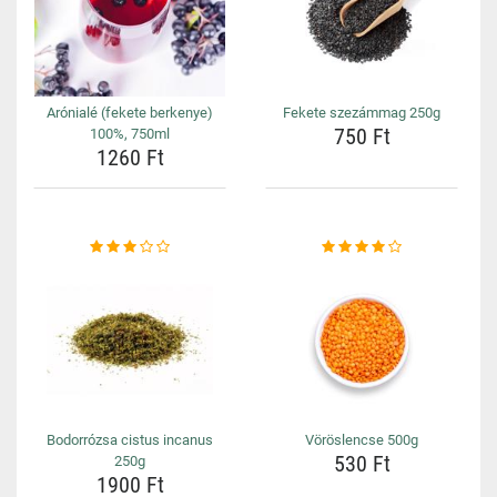
Arónialé (fekete berkenye)
Fekete szezámmag 250g
750 Ft
100%, 750ml
1260 Ft
Bodorrózsa cistus incanus
Vöröslencse 500g
530 Ft
250g
1900 Ft