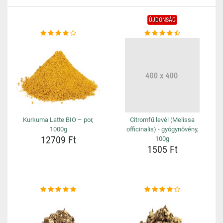
ÚJDONSÁG
Kurkuma Latte BIO – por,
Citromfű levél (Melissa
1000g
officinalis) - gyógynövény,
12709 Ft
100g
1505 Ft