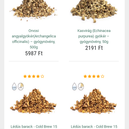
Orvosi
Kasvirág (Echinacea
angyalgyökér(Archangelica
purpurea) gyökér –
officinalis) – gyógynövény,
gyógynövény, 50g
2191 Ft
500g
5987 Ft
Lédús barack - Cold Brew 15
Lédús barack - Cold Brew 15