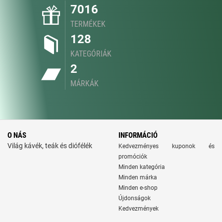
7016
TERMÉKEK
128
KATEGÓRIÁK
2
MÁRKÁK
O NÁS
INFORMÁCIÓ
Világ kávék, teák és diófélék
Kedvezményes kuponok és
promóciók
Minden kategória
Minden márka
Minden e-shop
Újdonságok
Kedvezmények