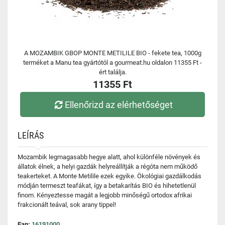
A MOZAMBIK GBOP MONTE METILILE BIO - fekete tea, 1000g
terméket a Manu tea gyártótól a gourmeat.hu oldalon 11355 Ft -
ért találja.
11355 Ft
Ellenőrizd az elérhetőséget
LEÍRÁS
Mozambik legmagasabb hegye alatt, ahol különféle növények és
állatok élnek, a helyi gazdák helyreállítják a régóta nem működő
teakerteket. A Monte Metilile ezek egyike. Ökológiai gazdálkodás
módján termeszt teafákat, így a betakarítás BIO és hihetetlenül
finom. Kényeztesse magát a legjobb minőségű ortodox afrikai
frakcionált teával, sok arany tippel!
Ean:
16191000