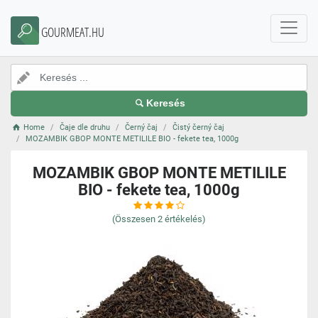
GOURMEAT.HU
Keresés
Home
Čaje dle druhu
Černý čaj
Čistý černý čaj
MOZAMBIK GBOP MONTE METILILE BIO - fekete tea, 1000g
MOZAMBIK GBOP MONTE METILILE
BIO - fekete tea, 1000g
(Összesen
2
értékelés)