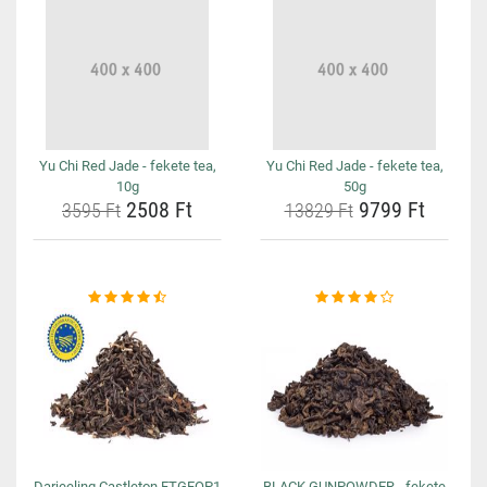
Yu Chi Red Jade - fekete tea,
Yu Chi Red Jade - fekete tea,
10g
50g
2508 Ft
9799 Ft
3595 Ft
13829 Ft
Darjeeling Castleton FTGFOP1
BLACK GUNPOWDER - fekete