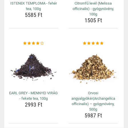
ISTENEK TEMPLOMA - fehér
Citromfű levél (Melissa
tea, 100g
officinalis) - gyógynövény,
5585 Ft
100g
1505 Ft
EARL GREY - MENNYEI VIRÁG
Orvosi
- fekete tea, 100g
angyalgyökér(Archangelica
2993 Ft
officinalis) – gyógynövény,
500g
5987 Ft