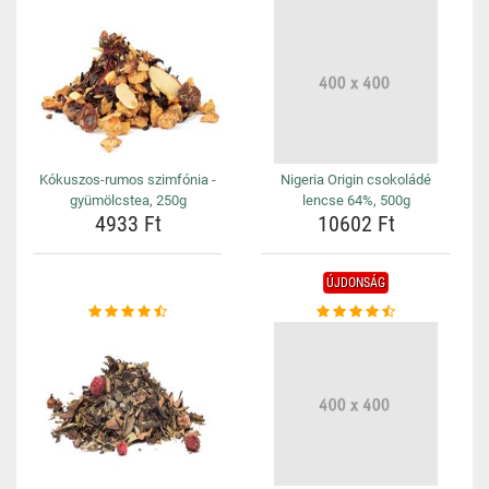
Kókuszos-rumos szimfónia -
Nigeria Origin csokoládé
gyümölcstea, 250g
lencse 64%, 500g
4933 Ft
10602 Ft
ÚJDONSÁG