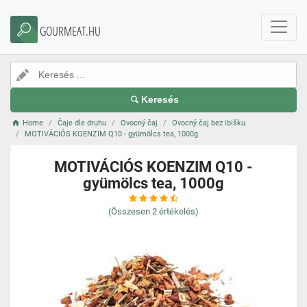
GOURMEAT.HU
Keresés
Home
Čaje dle druhu
Ovocný čaj
Ovocný čaj bez ibišku
MOTIVÁCIÓS KOENZIM Q10 - gyümölcs tea, 1000g
MOTIVÁCIÓS KOENZIM Q10 -
gyümölcs tea, 1000g
(Összesen
2
értékelés)