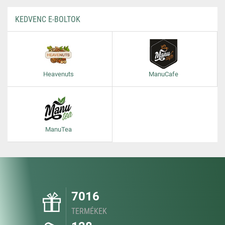
KEDVENC E-BOLTOK
Heavenuts
ManuCafe
ManuTea
7016
TERMÉKEK