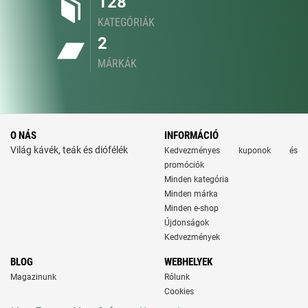
128
KATEGÓRIÁK
2
MÁRKÁK
O NÁS
INFORMÁCIÓ
Világ kávék, teák és diófélék
Kedvezményes kuponok és
promóciók
Minden kategória
Minden márka
Minden e-shop
Újdonságok
Kedvezmények
BLOG
WEBHELYEK
Magazinunk
Rólunk
Cookies