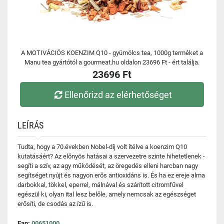
A MOTIVÁCIÓS KOENZIM Q10 - gyümölcs tea, 1000g terméket a
Manu tea gyártótól a gourmeat.hu oldalon 23696 Ft - ért találja.
23696 Ft
Ellenőrizd az elérhetőséget
LEÍRÁS
Tudta, hogy a 70.években Nobel-díj volt ítélve a koenzim Q10
kutatásáért? Az előnyös hatásai a szervezetre szinte hihetetlenek -
segíti a szív, az agy működését, az öregedés elleni harcban nagy
segítséget nyújt és nagyon erős antioxidáns is. És ha ez ereje alma
darbokkal, tökkel, eperrel, málnával és szárított citromfűvel
egészül ki, olyan ital lesz belőle, amely nemcsak az egészséget
erősíti, de csodás az ízű is.
Ean:
00651000