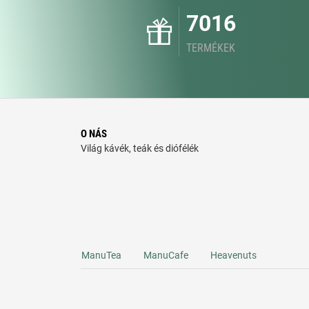
7016
TERMÉKEK
O NÁS
Világ kávék, teák és diófélék
ManuTea
ManuCafe
Heavenuts