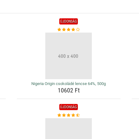
ÚJDONSÁG
Nigeria Origin csokoládé lencse 64%, 500g
10602 Ft
ÚJDONSÁG