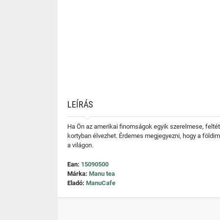
LEÍRÁS
Ha Ön az amerikai finomságok egyik szerelmese, feltétl
kortyban élvezhet. Érdemes megjegyezni, hogy a földim
a világon.
Ean:
15090500
Márka:
Manu tea
Eladó:
ManuCafe