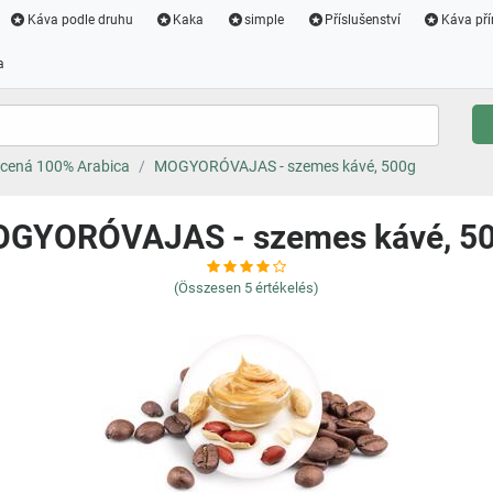
Káva podle druhu
Kaka
simple
Příslušenství
Káva pří
a
cená 100% Arabica
MOGYORÓVAJAS - szemes kávé, 500g
GYORÓVAJAS - szemes kávé, 5
(Összesen
5
értékelés)