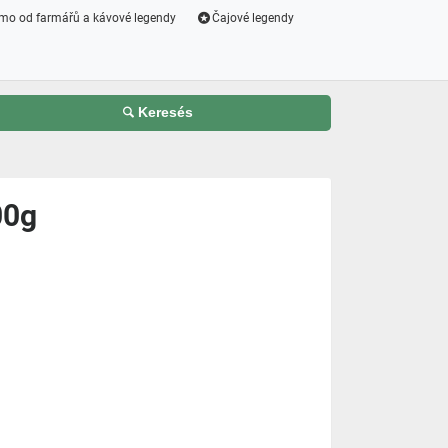
mo od farmářů a kávové legendy
Čajové legendy
Keresés
00g