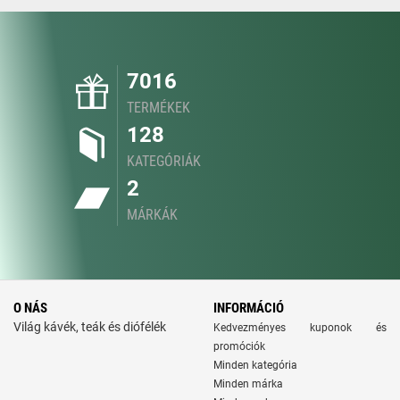
7016
TERMÉKEK
128
KATEGÓRIÁK
2
MÁRKÁK
O NÁS
INFORMÁCIÓ
Világ kávék, teák és diófélék
Kedvezményes kuponok és
promóciók
Minden kategória
Minden márka