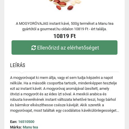
A MOGYORÓVAJAS instant kávé, 500g terméket a Manu tea
gyártótól a gourmeat.hu oldalon 10819 Ft - ért találja.
10819 Ft
Ellenőrizd az elérhetőséget
LEÍRÁS
A mogyoróvajat ki mem állja, vagy el sem tudja képzelni a napot
nélküle. Ha a második csoportba tartozik, mindenképpen tesztelje
ezt az instant kávét. A mogyoróvaj aromájával ízesített, amely
ötvözi a mogyorót és az édes ízt sóval. A mexikói arabica és
robusta keverékének instant változata lehetővé teszi, hogy bárhol
és bármikor elkészíthesse csésze kávéját. Akik szeretik a
mogyoróvajat, most találtak egy csodálatos kávékülönlegességet...
Ean:
16510500
Márka:
Manu tea