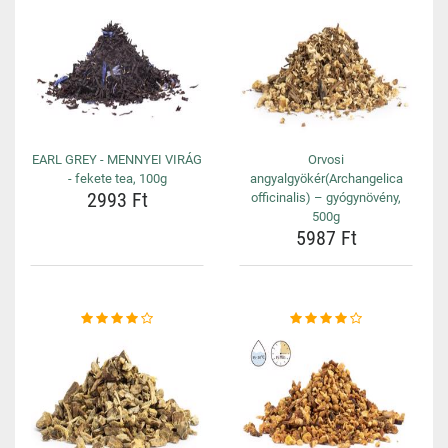
EARL GREY - MENNYEI VIRÁG
Orvosi
- fekete tea, 100g
angyalgyökér(Archangelica
2993 Ft
officinalis) – gyógynövény,
500g
5987 Ft