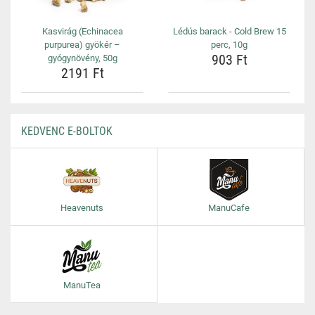
Kasvirág (Echinacea
Lédús barack - Cold Brew 15
purpurea) gyökér –
perc, 10g
903 Ft
gyógynövény, 50g
2191 Ft
KEDVENC E-BOLTOK
Heavenuts
ManuCafe
ManuTea