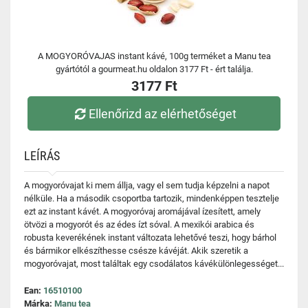
A MOGYORÓVAJAS instant kávé, 100g terméket a Manu tea
gyártótól a gourmeat.hu oldalon 3177 Ft - ért találja.
3177 Ft
Ellenőrizd az elérhetőséget
LEÍRÁS
A mogyoróvajat ki mem állja, vagy el sem tudja képzelni a napot
nélküle. Ha a második csoportba tartozik, mindenképpen tesztelje
ezt az instant kávét. A mogyoróvaj aromájával ízesített, amely
ötvözi a mogyorót és az édes ízt sóval. A mexikói arabica és
robusta keverékének instant változata lehetővé teszi, hogy bárhol
és bármikor elkészíthesse csésze kávéját. Akik szeretik a
mogyoróvajat, most találtak egy csodálatos kávékülönlegességet...
Ean:
16510100
Márka:
Manu tea