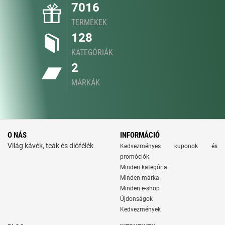
7016
TERMÉKEK
128
KATEGÓRIÁK
2
MÁRKÁK
O NÁS
INFORMÁCIÓ
Világ kávék, teák és diófélék
Kedvezményes kuponok és
promóciók
Minden kategória
Minden márka
Minden e-shop
Újdonságok
Kedvezmények