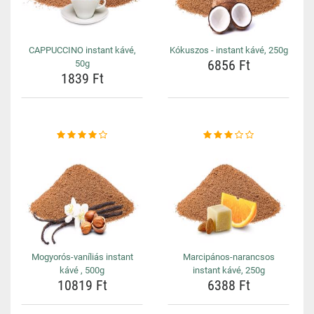
CAPPUCCINO instant kávé,
Kókuszos - instant kávé, 250g
6856 Ft
50g
1839 Ft
Mogyorós-vaníliás instant
Marcipános-narancsos
kávé , 500g
instant kávé, 250g
10819 Ft
6388 Ft