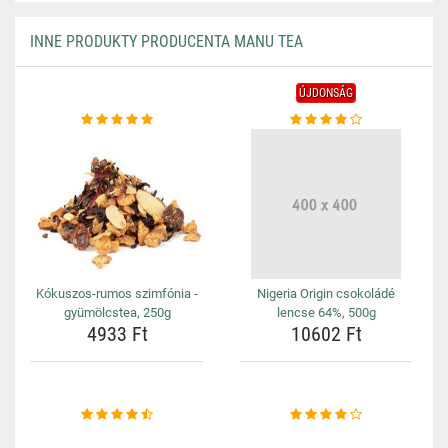
INNE PRODUKTY PRODUCENTA MANU TEA
ÚJDONSÁG
Kókuszos-rumos szimfónia -
Nigeria Origin csokoládé
gyümölcstea, 250g
lencse 64%, 500g
4933 Ft
10602 Ft