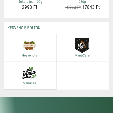
- fekete tea, 100g
250g
2993 Ft
17843 Ft
18963 Ft
KEDVENC E-BOLTOK
Heavenuts
ManuCafe
ManuTea