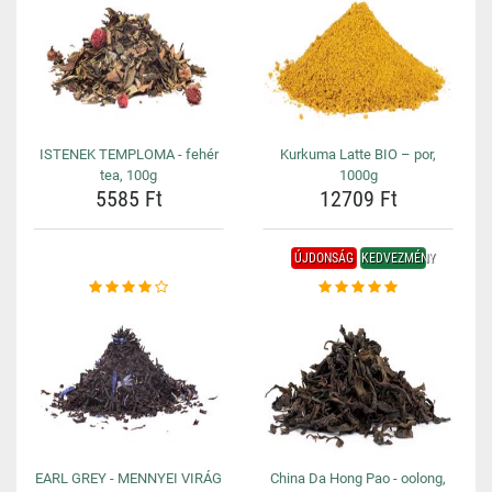
ISTENEK TEMPLOMA - fehér
Kurkuma Latte BIO – por,
tea, 100g
1000g
5585 Ft
12709 Ft
ÚJDONSÁG
KEDVEZMÉNY
EARL GREY - MENNYEI VIRÁG
China Da Hong Pao - oolong,