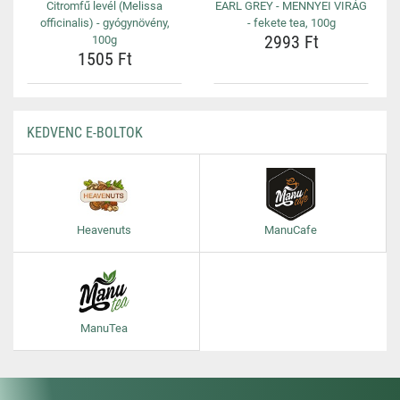
Citromfű levél (Melissa
EARL GREY - MENNYEI VIRÁG
officinalis) - gyógynövény,
- fekete tea, 100g
2993 Ft
100g
1505 Ft
KEDVENC E-BOLTOK
Heavenuts
ManuCafe
ManuTea