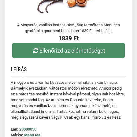
A Mogyorós-vaníliás instant kávé , 50g terméket a Manu tea
gyártótól a gourmeat.hu oldalon 1839 Ft - ért találja.
1839 Ft
Ellenőrizd az elérhetőséget
LEÍRÁS
A mogyoró és a vanília két szóval élve halhatatlan kombináció.
Bármelyik évszakban, változatos módon élvezhető. Amikor pedig
ez a párosítás mexikói instant kávéval párosul, olyan italt hoz létre,
amelyet imádni fog. Az Arabica és Robusta keveréke, finom
mogyorós és vaníliás ízzel, nemcsak gyorsan elkészíthető, de
ellenállhatatlanul finom is. Tartsa kéznél, ha valami különleges,
mégis egyszerű kávéra vágyik. Csak egy kanál, forró víz és kész.
Ean:
23000050
Márka:
Manu tea