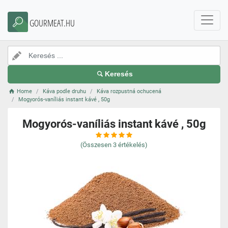
GOURMEAT.HU
Keresés
Home
Káva podle druhu
Káva rozpustná ochucená
Mogyorós-vaníliás instant kávé , 50g
Mogyorós-vaníliás instant kávé , 50g
(Összesen
3
értékelés)