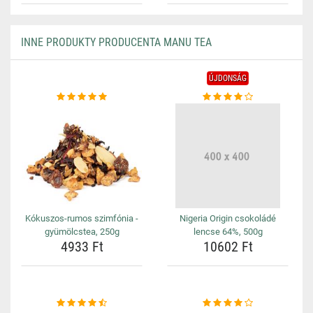
INNE PRODUKTY PRODUCENTA MANU TEA
ÚJDONSÁG
Kókuszos-rumos szimfónia -
Nigeria Origin csokoládé
gyümölcstea, 250g
lencse 64%, 500g
4933 Ft
10602 Ft