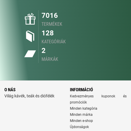
7016
TERMÉKEK
128
KATEGÓRIÁK
2
MÁRKÁK
O NÁS
INFORMÁCIÓ
Világ kávék, teák és diófélék
Kedvezményes kuponok és
promóciók
Minden kategória
Minden márka
Minden e-shop
Újdonságok