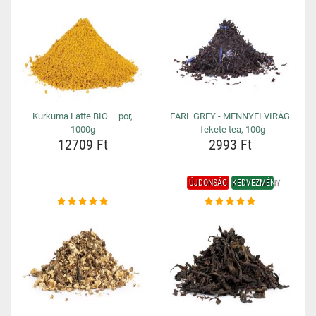
Kurkuma Latte BIO – por,
EARL GREY - MENNYEI VIRÁG
1000g
- fekete tea, 100g
12709 Ft
2993 Ft
ÚJDONSÁG
KEDVEZMÉNY