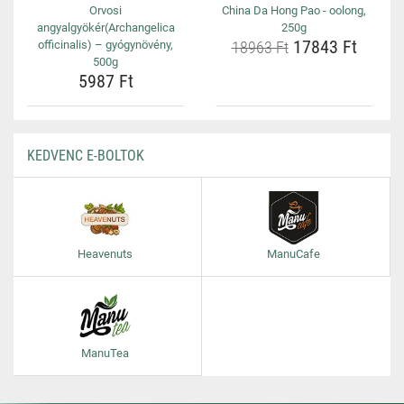
Orvosi
China Da Hong Pao - oolong,
angyalgyökér(Archangelica
250g
17843 Ft
officinalis) – gyógynövény,
18963 Ft
500g
5987 Ft
KEDVENC E-BOLTOK
Heavenuts
ManuCafe
ManuTea