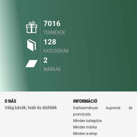
7016
TERMÉKEK
128
KATEGÓRIÁK
2
MÁRKÁK
O NÁS
INFORMÁCIÓ
Világ kávék, teák és diófélék
Kedvezményes kuponok és
promóciók
Minden kategória
Minden márka
Minden e-shop