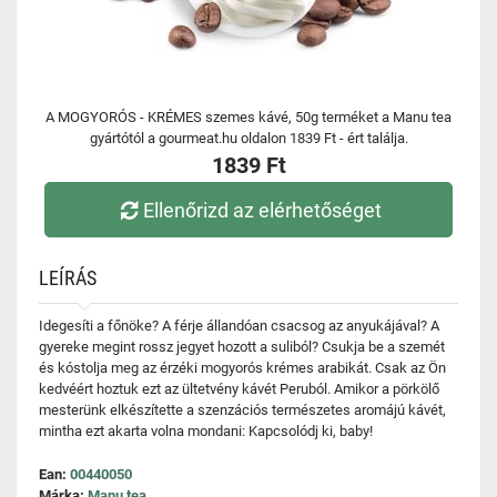
A MOGYORÓS - KRÉMES szemes kávé, 50g terméket a Manu tea
gyártótól a gourmeat.hu oldalon 1839 Ft - ért találja.
1839 Ft
Ellenőrizd az elérhetőséget
LEÍRÁS
Idegesíti a főnöke? A férje állandóan csacsog az anyukájával? A
gyereke megint rossz jegyet hozott a suliból? Csukja be a szemét
és kóstolja meg az érzéki mogyorós krémes arabikát. Csak az Ön
kedvéért hoztuk ezt az ültetvény kávét Peruból. Amikor a pörkölő
mesterünk elkészítette a szenzációs természetes aromájú kávét,
mintha ezt akarta volna mondani: Kapcsolódj ki, baby!
Ean:
00440050
Márka:
Manu tea