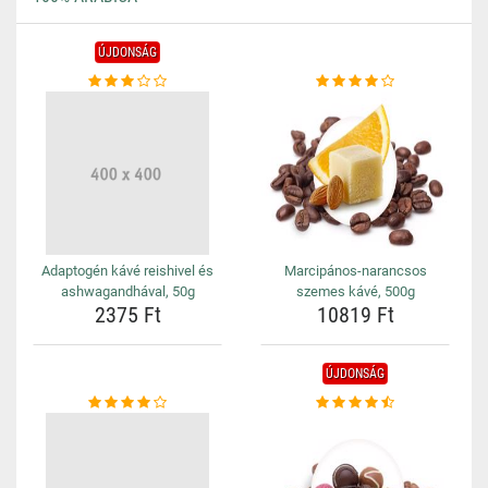
ÚJDONSÁG
Adaptogén kávé reishivel és
Marcipános-narancsos
ashwagandhával, 50g
szemes kávé, 500g
2375 Ft
10819 Ft
ÚJDONSÁG