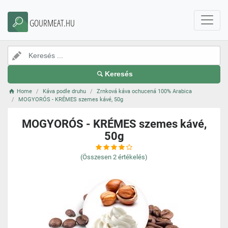
GOURMEAT.HU
Keresés
Home
Káva podle druhu
Zrnková káva ochucená 100% Arabica
MOGYORÓS - KRÉMES szemes kávé, 50g
MOGYORÓS - KRÉMES szemes kávé,
50g
(Összesen
2
értékelés)