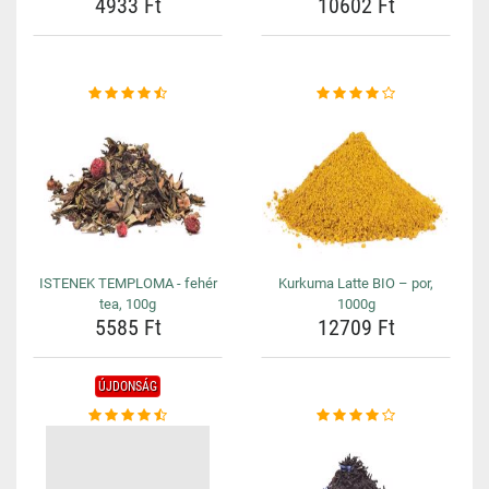
4933 Ft
10602 Ft
ISTENEK TEMPLOMA - fehér
Kurkuma Latte BIO – por,
tea, 100g
1000g
5585 Ft
12709 Ft
ÚJDONSÁG