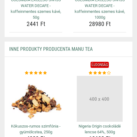
WATER DECAFE -
WATER DECAFE -
koffeinmentes szemes kávé,
koffeinmentes szemes kávé,
50g
1000g
2441 Ft
28980 Ft
INNE PRODUKTY PRODUCENTA MANU TEA
ÚJDONSÁG
Kókuszos-rumos szimfónia -
Nigeria Origin csokoládé
gyümölcstea, 250g
lencse 64%, 500g