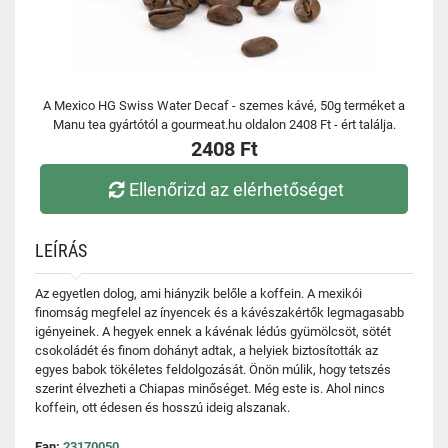
A Mexico HG Swiss Water Decaf - szemes kávé, 50g terméket a
Manu tea gyártótól a gourmeat.hu oldalon 2408 Ft - ért találja.
2408 Ft
Ellenőrizd az elérhetőséget
LEÍRÁS
Az egyetlen dolog, ami hiányzik belőle a koffein. A mexikói
finomság megfelel az ínyencek és a kávészakértők legmagasabb
igényeinek. A hegyek ennek a kávénak lédús gyümölcsöt, sötét
csokoládét és finom dohányt adtak, a helyiek biztosították az
egyes babok tökéletes feldolgozását. Önön múlik, hogy tetszés
szerint élvezheti a Chiapas minőséget. Még este is. Ahol nincs
koffein, ott édesen és hosszú ideig alszanak.
Ean:
23170050