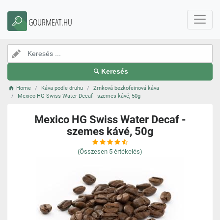
GOURMEAT.HU
Keresés
Home
Káva podle druhu
Zrnková bezkofeinová káva
Mexico HG Swiss Water Decaf - szemes kávé, 50g
Mexico HG Swiss Water Decaf -
szemes kávé, 50g
(Összesen
5
értékelés)