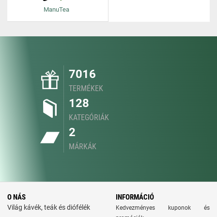
ManuTea
7016
TERMÉKEK
128
KATEGÓRIÁK
2
MÁRKÁK
O NÁS
INFORMÁCIÓ
Világ kávék, teák és diófélék
Kedvezményes kuponok és