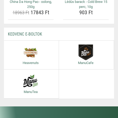
China Da Hong Pao - oolong,
Lédús barack - Cold Brew 15
250g
perc, 10g
17843 Ft
903 Ft
18963 Ft
KEDVENC E-BOLTOK
Heavenuts
ManuCafe
ManuTea