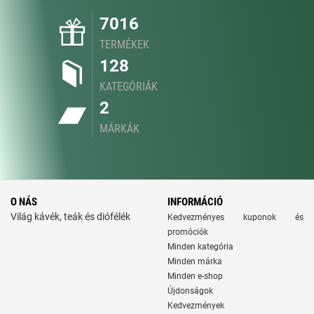
7016
TERMÉKEK
128
KATEGÓRIÁK
2
MÁRKÁK
O NÁS
INFORMÁCIÓ
Világ kávék, teák és diófélék
Kedvezményes kuponok és
promóciók
Minden kategória
Minden márka
Minden e-shop
Újdonságok
Kedvezmények