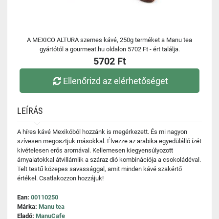
A MEXICO ALTURA szemes kávé, 250g terméket a Manu tea
gyártótól a gourmeat.hu oldalon 5702 Ft - ért találja.
5702 Ft
Ellenőrizd az elérhetőséget
LEÍRÁS
A híres kávé Mexikóból hozzánk is megérkezett. És mi nagyon
szívesen megosztjuk másokkal. Élvezze az arabika egyedülálló ízét
kivételesen erős aromával. Kellemesen kiegyensúlyozott
árnyalatokkal átvillámlik a száraz dió kombinációja a csokoládéval.
Telt testű közepes savassággal, amit minden kávé szakértő
értékel. Csatlakozzon hozzájuk!
Ean:
00110250
Márka:
Manu tea
Eladó:
ManuCafe