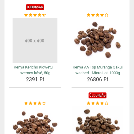
ÚJDONSÁG
Kenya Kericho Kiqwetu –
Kenya AA Top Muranga Gakui
szemes kávé, 50g
washed - Micro Lot, 1000g
2391 Ft
26806 Ft
ÚJDONSÁG