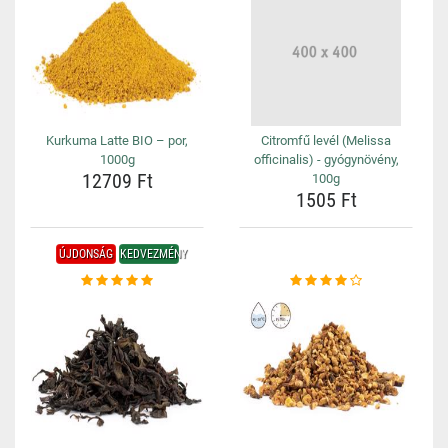
Kurkuma Latte BIO – por,
Citromfű levél (Melissa
1000g
officinalis) - gyógynövény,
12709 Ft
100g
1505 Ft
ÚJDONSÁG
KEDVEZMÉNY