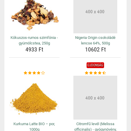
Kókuszos-rumos szimfónia -
Nigeria Origin csokoládé
gyümölcstea, 250g
lencse 64%, 500g
4933 Ft
10602 Ft
ÚJDONSÁG
Kurkuma Latte BIO – por,
Citromfű levél (Melissa
1000g
officinalis) - gyógynövény,