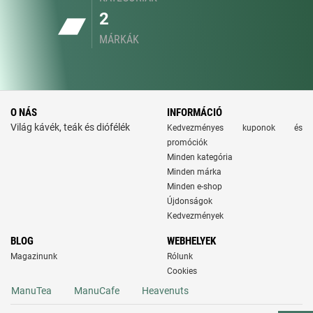
2
MÁRKÁK
O NÁS
INFORMÁCIÓ
Világ kávék, teák és diófélék
Kedvezményes kuponok és
promóciók
Minden kategória
Minden márka
Minden e-shop
Újdonságok
Kedvezmények
BLOG
WEBHELYEK
Magazinunk
Rólunk
Cookies
ManuTea
ManuCafe
Heavenuts