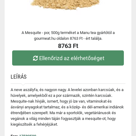
A Mesquite - por, 500g terméket a Manu tea gyártótól a
gourmeat.hu oldalon 8763 Ft - ért találja.
8763 Ft
Ellenőrizd az elérhetőséget
LEÍRÁS
A neve aszályfa, és nagyon nagy. A levelei azonban karcsúak, és a
hüvelyek, amelyekből ez a por származik, szintén karcsúak.
Mesquite-nak hívják, ismert, hogy jó íze van, vitaminokat és
ásványi anyagokat tartalmaz, és a közép- és dél-amerikai indiánok
étrendjében szerepelt. Ma már a sportolók, vegetáriánusok és
vegánok a világ minden táján fogyasztják a mesquite-ot, hogy
kiegészítsék a fehérjéjüket.