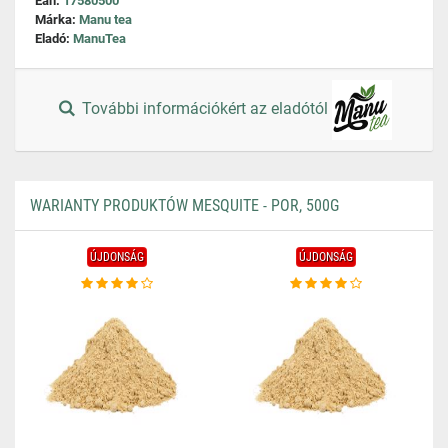
Ean:
17580500
Márka:
Manu tea
Eladó:
ManuTea
További információkért az eladótól
WARIANTY PRODUKTÓW MESQUITE - POR, 500G
ÚJDONSÁG
ÚJDONSÁG