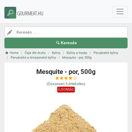
GOURMEAT.HU
Keresés
Home
Čaje dle druhu
Byliny
Byliny a houby
Peruánské byliny
Peruánské a Amazonské byliny
Mesquite - por, 500g
Mesquite - por, 500g
(Összesen
5
értékelés)
ÚJDONSÁG