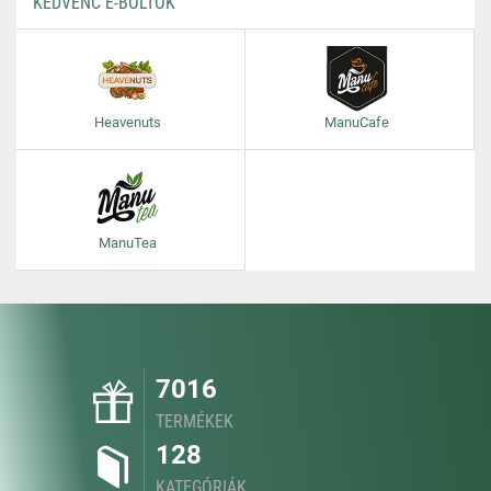
KEDVENC E-BOLTOK
Heavenuts
ManuCafe
ManuTea
7016
TERMÉKEK
128
KATEGÓRIÁK