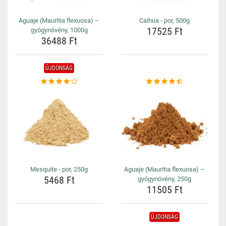
Aguaje (Mauritia flexuosa) –
Caihua - por, 500g
17525 Ft
gyógynövény, 1000g
36488 Ft
ÚJDONSÁG
Mesquite - por, 250g
Aguaje (Mauritia flexuosa) –
5468 Ft
gyógynövény, 250g
11505 Ft
ÚJDONSÁG