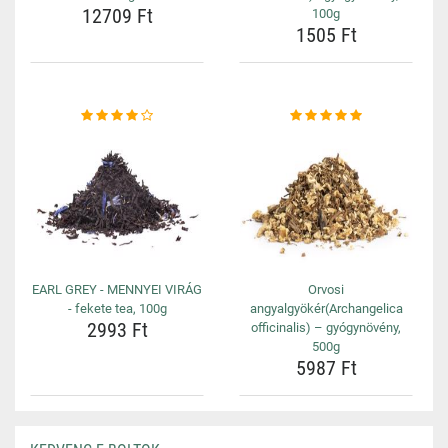
12709 Ft
100g
1505 Ft
EARL GREY - MENNYEI VIRÁG
Orvosi
- fekete tea, 100g
angyalgyökér(Archangelica
2993 Ft
officinalis) – gyógynövény,
500g
5987 Ft