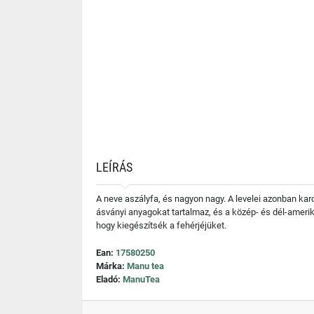
LEÍRÁS
A neve aszályfa, és nagyon nagy. A levelei azonban karc
ásványi anyagokat tartalmaz, és a közép- és dél-amerik
hogy kiegészítsék a fehérjéjüket.
Ean:
17580250
Márka:
Manu tea
Eladó:
ManuTea