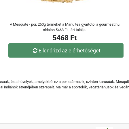
A Mesquite - por, 250g terméket a Manu tea gyártótól a gourmeat.hu
oldalon 5468 Ft - ért találja.
5468 Ft
Ellenőrizd az elérhetőséget
súak, és a hüvelyek, amelyekből ez a por származik, szintén karcsúak. Mesquite-
ai indiánok étrendjében szerepelt. Ma már a sportolók, vegetáriánusok és vegán