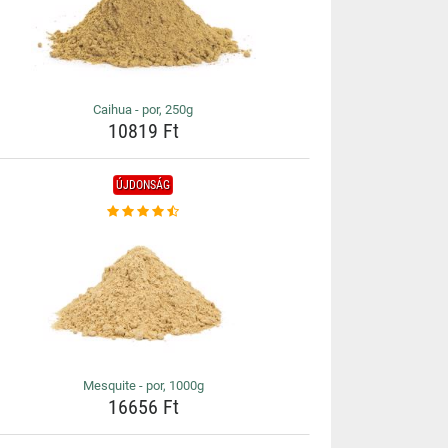
Caihua - por, 250g
10819 Ft
ÚJDONSÁG
Mesquite - por, 1000g
16656 Ft