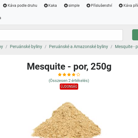
Káva podle druhu
Kaka
simple
Příslušenství
Káva pří
a
by
Peruánské byliny
Peruánské a Amazonské byliny
Mesquite - p
Mesquite - por, 250g
(Összesen
2
értékelés)
ÚJDONSÁG