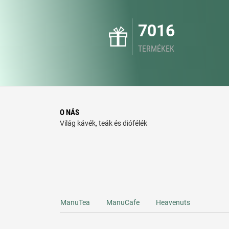
7016
TERMÉKEK
O NÁS
Világ kávék, teák és diófélék
ManuTea
ManuCafe
Heavenuts