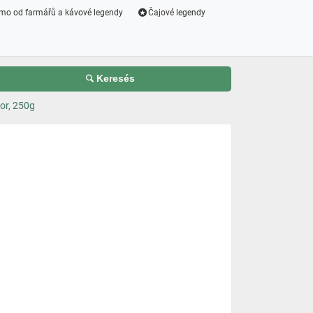
mo od farmářů a kávové legendy
Čajové legendy
Keresés
or, 250g