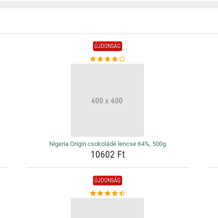
ÚJDONSÁG
Nigeria Origin csokoládé lencse 64%, 500g
10602 Ft
ÚJDONSÁG