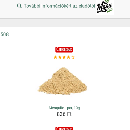
További információkért az eladótól
250G
ÚJDONSÁG
Mesquite - por, 10g
836 Ft
ÚJDONSÁG