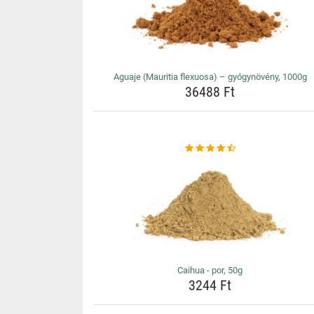
Aguaje (Mauritia flexuosa) – gyógynövény, 1000g
36488 Ft
Caihua - por, 50g
3244 Ft