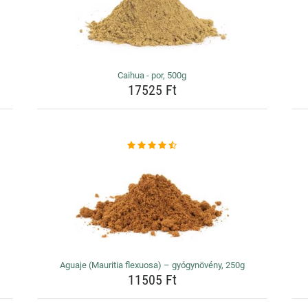
Caihua - por, 500g
17525 Ft
Aguaje (Mauritia flexuosa) – gyógynövény, 250g
11505 Ft