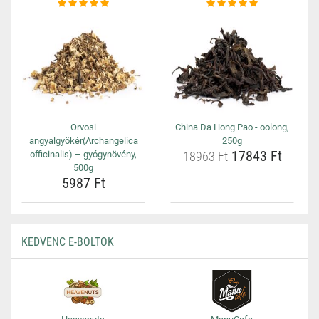
Orvosi
China Da Hong Pao - oolong,
angyalgyökér(Archangelica
250g
17843 Ft
officinalis) – gyógynövény,
18963 Ft
500g
5987 Ft
KEDVENC E-BOLTOK