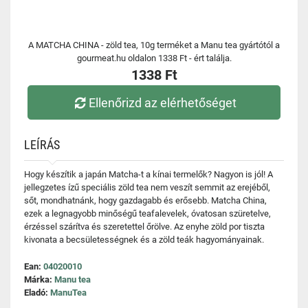
A MATCHA CHINA - zöld tea, 10g terméket a Manu tea gyártótól a
gourmeat.hu oldalon 1338 Ft - ért találja.
1338 Ft
Ellenőrizd az elérhetőséget
LEÍRÁS
Hogy készítik a japán Matcha-t a kínai termelők? Nagyon is jól! A
jellegzetes ízű speciális zöld tea nem veszít semmit az erejéből,
sőt, mondhatnánk, hogy gazdagabb és erősebb. Matcha China,
ezek a legnagyobb minőségű teafalevelek, óvatosan szüretelve,
érzéssel szárítva és szeretettel őrölve. Az enyhe zöld por tiszta
kivonata a becsületességnek és a zöld teák hagyományainak.
Ean:
04020010
Márka:
Manu tea
Eladó:
ManuTea