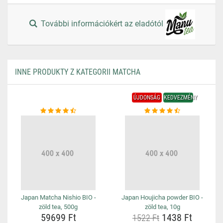
További információkért az eladótól
INNE PRODUKTY Z KATEGORII MATCHA
ÚJDONSÁG
KEDVEZMÉNY
Japan Matcha Nishio BIO -
Japan Houjicha powder BIO -
zöld tea, 500g
zöld tea, 10g
59699 Ft
1438 Ft
1522 Ft