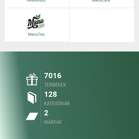
Heavenuts
ManuCafe
ManuTea
7016
TERMÉKEK
128
KATEGÓRIÁK
2
MÁRKÁK