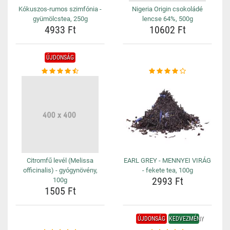
Kókuszos-rumos szimfónia -
Nigeria Origin csokoládé
gyümölcstea, 250g
lencse 64%, 500g
4933 Ft
10602 Ft
ÚJDONSÁG
Citromfű levél (Melissa
EARL GREY - MENNYEI VIRÁG
officinalis) - gyógynövény,
- fekete tea, 100g
2993 Ft
100g
1505 Ft
ÚJDONSÁG
KEDVEZMÉNY