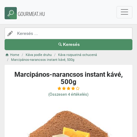
GOURMEAT.HU
Keresés
Home
Káva podle druhu
Káva rozpustná ochucená
Marcipános-narancsos instant kávé, 500g
Marcipános-narancsos instant kávé,
500g
(Összesen
4
értékelés)