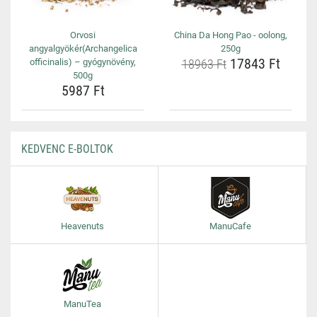
Orvosi
China Da Hong Pao - oolong,
angyalgyökér(Archangelica
250g
17843 Ft
officinalis) – gyógynövény,
18963 Ft
500g
5987 Ft
KEDVENC E-BOLTOK
Heavenuts
ManuCafe
ManuTea