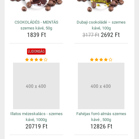
CSOKOLÁDÉS - MENTÁS
Dubaji csokoládé – szemes
szemes kávé, 50g
kávé, 100g
1839 Ft
2692 Ft
3177 Ft
ÚJDONSÁG
Illatos mézeskalács - szemes
Fahéjas forró almás szemes
kávé, 1000g
kávé , 500g
20719 Ft
12826 Ft