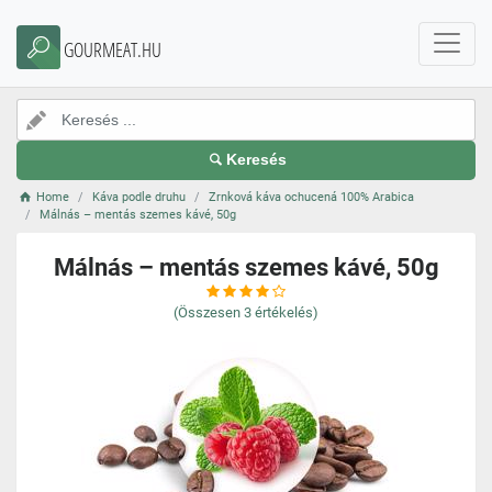
GOURMEAT.HU
Keresés
Home
Káva podle druhu
Zrnková káva ochucená 100% Arabica
Málnás – mentás szemes kávé, 50g
Málnás – mentás szemes kávé, 50g
(Összesen
3
értékelés)