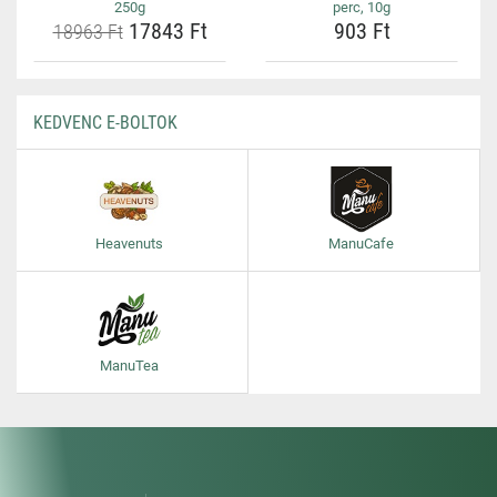
250g
perc, 10g
17843 Ft
903 Ft
18963 Ft
KEDVENC E-BOLTOK
Heavenuts
ManuCafe
ManuTea