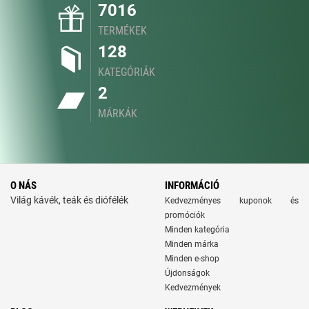
7016
TERMÉKEK
128
KATEGÓRIÁK
2
MÁRKÁK
O NÁS
INFORMÁCIÓ
Világ kávék, teák és diófélék
Kedvezményes kuponok és
promóciók
Minden kategória
Minden márka
Minden e-shop
Újdonságok
Kedvezmények