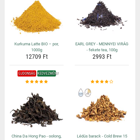
Kurkuma Latte BIO – por,
EARL GREY - MENNYEI VIRÁG
1000g
- fekete tea, 100g
12709 Ft
2993 Ft
ÚJDONSÁG
KEDVEZMÉNY
China Da Hong Pao - oolong,
Lédús barack - Cold Brew 15