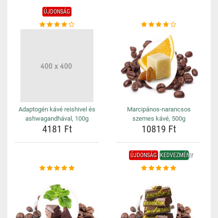
ÚJDONSÁG
Adaptogén kávé reishivel és
Marcipános-narancsos
ashwagandhával, 100g
szemes kávé, 500g
4181 Ft
10819 Ft
ÚJDONSÁG
KEDVEZMÉNY