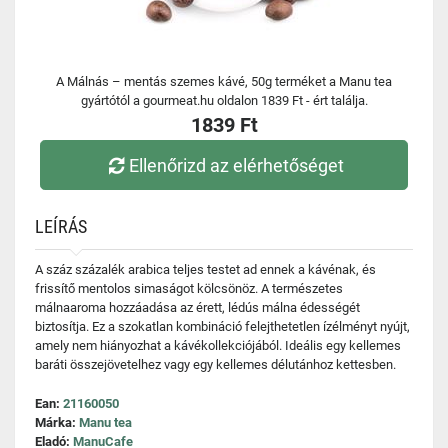
A Málnás – mentás szemes kávé, 50g terméket a Manu tea
gyártótól a gourmeat.hu oldalon 1839 Ft - ért találja.
1839 Ft
Ellenőrizd az elérhetőséget
LEÍRÁS
A száz százalék arabica teljes testet ad ennek a kávénak, és
frissítő mentolos simaságot kölcsönöz. A természetes
málnaaroma hozzáadása az érett, lédús málna édességét
biztosítja. Ez a szokatlan kombináció felejthetetlen ízélményt nyújt,
amely nem hiányozhat a kávékollekciójából. Ideális egy kellemes
baráti összejövetelhez vagy egy kellemes délutánhoz kettesben.
Ean:
21160050
Márka:
Manu tea
Eladó:
ManuCafe