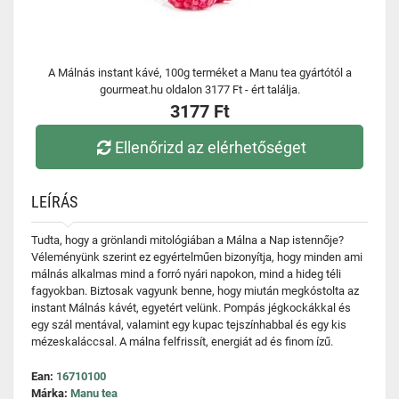
A Málnás instant kávé, 100g terméket a Manu tea gyártótól a
gourmeat.hu oldalon 3177 Ft - ért találja.
3177 Ft
Ellenőrizd az elérhetőséget
LEÍRÁS
Tudta, hogy a grönlandi mitológiában a Málna a Nap istennője?
Véleményünk szerint ez egyértelműen bizonyítja, hogy minden ami
málnás alkalmas mind a forró nyári napokon, mind a hideg téli
fagyokban. Biztosak vagyunk benne, hogy miután megkóstolta az
instant Málnás kávét, egyetért velünk. Pompás jégkockákkal és
egy szál mentával, valamint egy kupac tejszínhabbal és egy kis
mézeskaláccsal. A málna felfrissít, energiát ad és finom ízű.
Ean:
16710100
Márka:
Manu tea