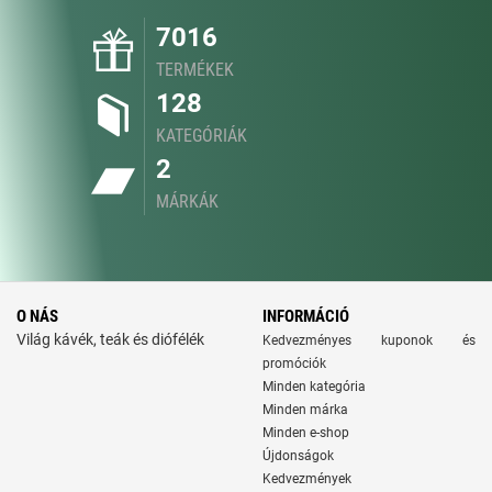
7016
TERMÉKEK
128
KATEGÓRIÁK
2
MÁRKÁK
O NÁS
INFORMÁCIÓ
Világ kávék, teák és diófélék
Kedvezményes kuponok és
promóciók
Minden kategória
Minden márka
Minden e-shop
Újdonságok
Kedvezmények