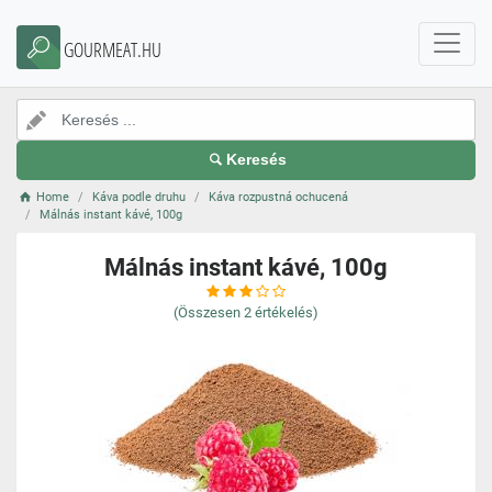
GOURMEAT.HU
Keresés
Home
Káva podle druhu
Káva rozpustná ochucená
Málnás instant kávé, 100g
Málnás instant kávé, 100g
(Összesen
2
értékelés)