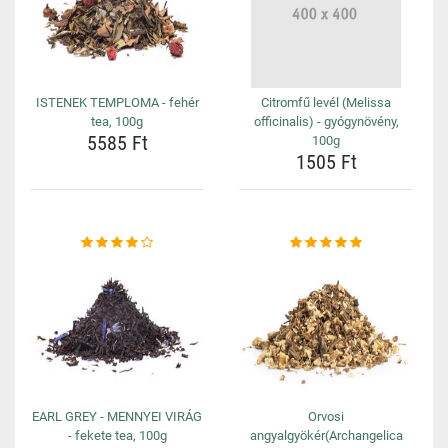
ISTENEK TEMPLOMA - fehér
Citromfű levél (Melissa
tea, 100g
officinalis) - gyógynövény,
5585 Ft
100g
1505 Ft
EARL GREY - MENNYEI VIRÁG
Orvosi
- fekete tea, 100g
angyalgyökér(Archangelica