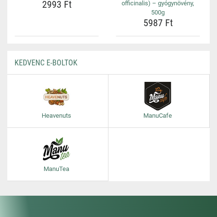
2993 Ft
officinalis) – gyógynövény,
500g
5987 Ft
KEDVENC E-BOLTOK
Heavenuts
ManuCafe
ManuTea