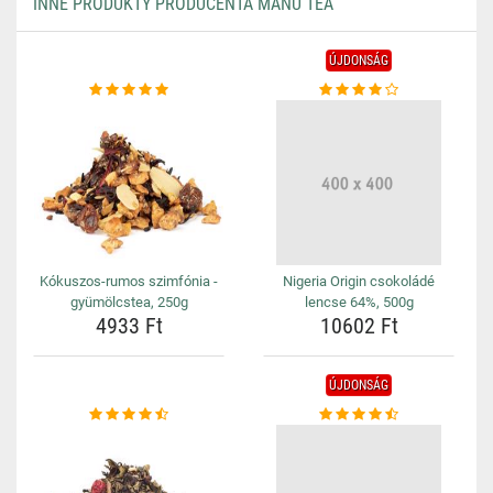
INNE PRODUKTY PRODUCENTA MANU TEA
ÚJDONSÁG
Kókuszos-rumos szimfónia -
Nigeria Origin csokoládé
gyümölcstea, 250g
lencse 64%, 500g
4933 Ft
10602 Ft
ÚJDONSÁG