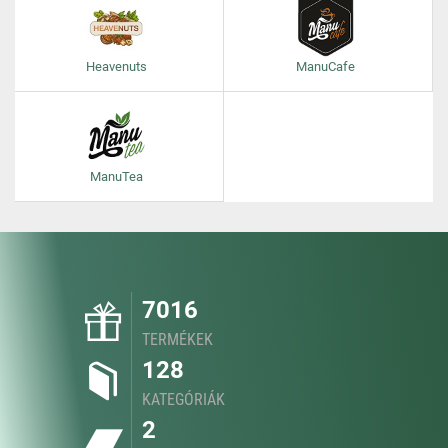
Heavenuts
ManuCafe
ManuTea
7016
TERMÉKEK
128
KATEGÓRIÁK
2