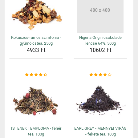
Kókuszos-rumos szimfónia -
Nigeria Origin csokoládé
gyümölcstea, 250g
lencse 64%, 500g
4933 Ft
10602 Ft
ISTENEK TEMPLOMA - fehér
EARL GREY - MENNYEI VIRÁG
tea, 100g
- fekete tea, 100g