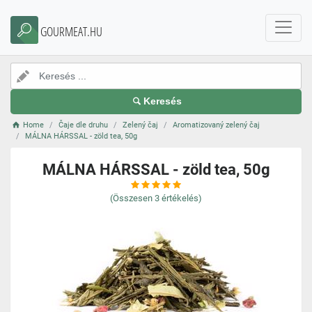
GOURMEAT.HU
Keresés
Home
Čaje dle druhu
Zelený čaj
Aromatizovaný zelený čaj
MÁLNA HÁRSSAL - zöld tea, 50g
MÁLNA HÁRSSAL - zöld tea, 50g
(Összesen
3
értékelés)