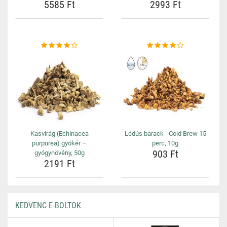
5585 Ft
2993 Ft
Kasvirág (Echinacea
Lédús barack - Cold Brew 15
purpurea) gyökér –
perc, 10g
903 Ft
gyógynövény, 50g
2191 Ft
KEDVENC E-BOLTOK