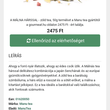
A MÁLNA HÁRSSAL - zöld tea, 50g terméket a Manu tea gyártótól
a gourmeat.hu oldalon 2475 Ft - ért találja.
2475 Ft
Ellenőrizd az elérhetőséget
LEÍRÁS
Ahogy a forró nyár illatozik, ahogy az édes csók ízlik. A Málnás tea
hárssal delikátesz kombinációja a japán Senchának és az európai
gyümölcsöknek gyógynövényekkel. A zöld tea a barátság
szimbóluma, a hárs elűzi a rosszat és a sötét erőket, a málna a
kitartást jelképezi. Ez a tea ideális a barátokkal való találkozáshoz,
akik fontosak számunkra.
Ean:
01620050
Márka:
Manu tea
Eladó:
ManuTea