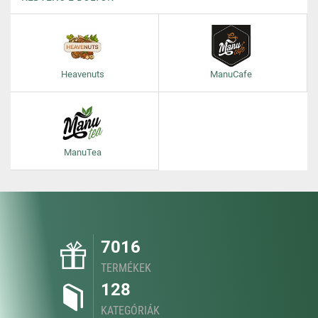
Heavenuts
ManuCafe
ManuTea
7016
TERMÉKEK
128
KATEGÓRIÁK