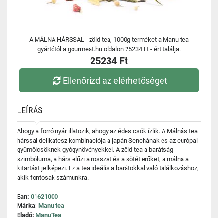
A MÁLNA HÁRSSAL - zöld tea, 1000g terméket a Manu tea
gyártótól a gourmeat.hu oldalon 25234 Ft - ért találja.
25234 Ft
Ellenőrizd az elérhetőséget
LEÍRÁS
Ahogy a forró nyár illatozik, ahogy az édes csók ízlik. A Málnás tea
hárssal delikátesz kombinációja a japán Senchának és az európai
gyümölcsöknek gyógynövényekkel. A zöld tea a barátság
szimbóluma, a hárs elűzi a rosszat és a sötét erőket, a málna a
kitartást jelképezi. Ez a tea ideális a barátokkal való találkozáshoz,
akik fontosak számunkra.
Ean:
01621000
Márka:
Manu tea
Eladó:
ManuTea