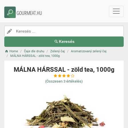
GOURMEAT.HU
Keresés
Home
Čaje dle druhu
Zelený čaj
Aromatizovaný zelený čaj
MÁLNA HÁRSSAL - zöld tea, 1000g
MÁLNA HÁRSSAL - zöld tea, 1000g
(Összesen
3
értékelés)