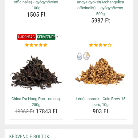
officinalis) - gyógynövény,
angyalgyökér(Archangelica
100g
officinalis) – gyógynövény,
1505 Ft
500g
5987 Ft
ÚJDONSÁG
KEDVEZMÉNY
China Da Hong Pao - oolong,
Lédús barack - Cold Brew 15
250g
perc, 10g
17843 Ft
903 Ft
18963 Ft
KEDVENC E-BOLTOK