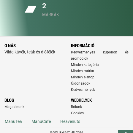
2
MÁRKÁK
O NÁS
INFORMÁCIÓ
Világ kávék, teák és diófélék
Kedvezményes kuponok és
promóciók
Minden kategória
Minden márka
Minden e-shop
Újdonságok
Kedvezmények
BLOG
WEBHELYEK
Magazinunk
Rólunk
Cookies
ManuTea
ManuCafe
Heavenuts
©GOURMEAT.HU 2026