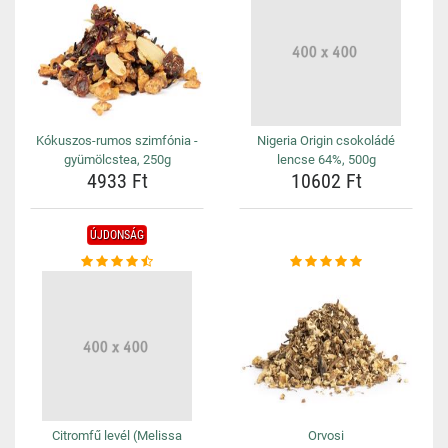
Kókuszos-rumos szimfónia -
Nigeria Origin csokoládé
gyümölcstea, 250g
lencse 64%, 500g
4933 Ft
10602 Ft
ÚJDONSÁG
Citromfű levél (Melissa
Orvosi