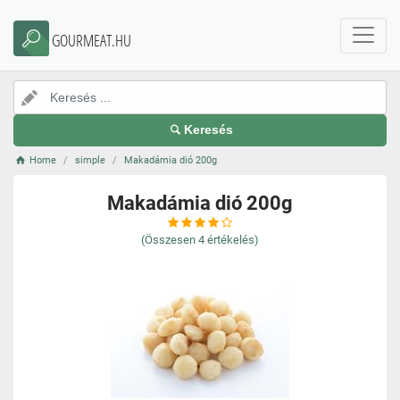
GOURMEAT.HU
Keresés
Home
simple
Makadámia dió 200g
Makadámia dió 200g
(Összesen
4
értékelés)