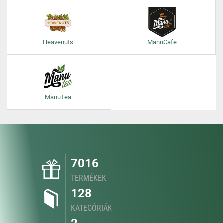
Heavenuts
ManuCafe
ManuTea
7016
TERMÉKEK
128
KATEGÓRIÁK