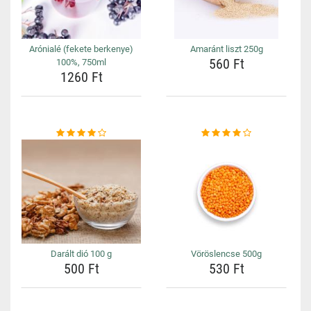
Arónialé (fekete berkenye)
Amaránt liszt 250g
560 Ft
100%, 750ml
1260 Ft
Darált dió 100 g
Vöröslencse 500g
500 Ft
530 Ft