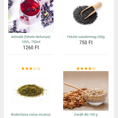
Arónialé (fekete berkenye)
Fekete szezámmag 250g
750 Ft
100%, 750ml
1260 Ft
Bodorrózsa cistus incanus
Darált dió 100 g