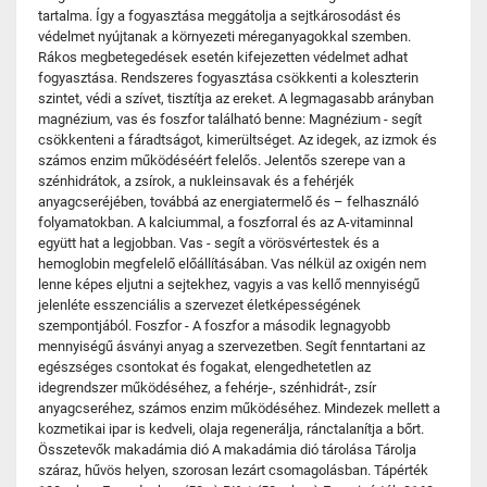
tartalma. Így a fogyasztása meggátolja a sejtkárosodást és
védelmet nyújtanak a környezeti méreganyagokkal szemben.
Rákos megbetegedések esetén kifejezetten védelmet adhat
fogyasztása. Rendszeres fogyasztása csökkenti a koleszterin
szintet, védi a szívet, tisztítja az ereket. A legmagasabb arányban
magnézium, vas és foszfor található benne: Magnézium - segít
csökkenteni a fáradtságot, kimerültséget. Az idegek, az izmok és
számos enzim működéséért felelős. Jelentős szerepe van a
szénhidrátok, a zsírok, a nukleinsavak és a fehérjék
anyagcseréjében, továbbá az energiatermelő és – felhasználó
folyamatokban. A kalciummal, a foszforral és az A-vitaminnal
együtt hat a legjobban. Vas - segít a vörösvértestek és a
hemoglobin megfelelő előállításában. Vas nélkül az oxigén nem
lenne képes eljutni a sejtekhez, vagyis a vas kellő mennyiségű
jelenléte esszenciális a szervezet életképességének
szempontjából. Foszfor - A foszfor a második legnagyobb
mennyiségű ásványi anyag a szervezetben. Segít fenntartani az
egészséges csontokat és fogakat, elengedhetetlen az
idegrendszer működéséhez, a fehérje-, szénhidrát-, zsír
anyagcseréhez, számos enzim működéséhez. Mindezek mellett a
kozmetikai ipar is kedveli, olaja regenerálja, ránctalanítja a bőrt.
Összetevők makadámia dió A makadámia dió tárolása Tárolja
száraz, hűvös helyen, szorosan lezárt csomagolásban. Tápérték