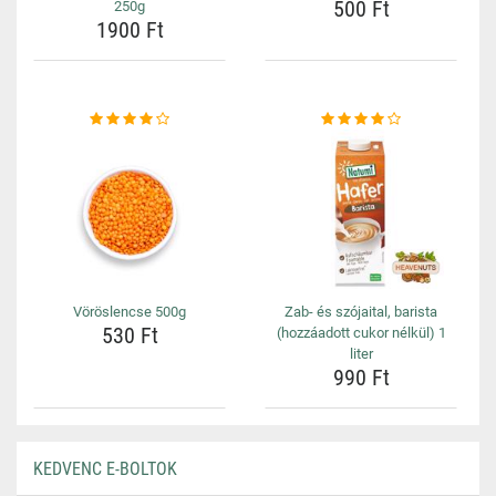
500 Ft
250g
1900 Ft
Vöröslencse 500g
Zab- és szójaital, barista
530 Ft
(hozzáadott cukor nélkül) 1
liter
990 Ft
KEDVENC E-BOLTOK