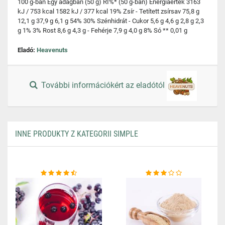
100 g-ban Egy adagban (50 g) RI%* (50 g-ban) Energiaérték 3163
kJ / 753 kcal 1582 kJ / 377 kcal 19% Zsír - Tetített zsírsav 75,8 g
12,1 g 37,9 g 6,1 g 54% 30% Szénhidrát - Cukor 5,6 g 4,6 g 2,8 g 2,3
g 1% 3% Rost 8,6 g 4,3 g - Fehérje 7,9 g 4,0 g 8% Só ** 0,01 g
Eladó:
Heavenuts
További információkért az eladótól
INNE PRODUKTY Z KATEGORII SIMPLE