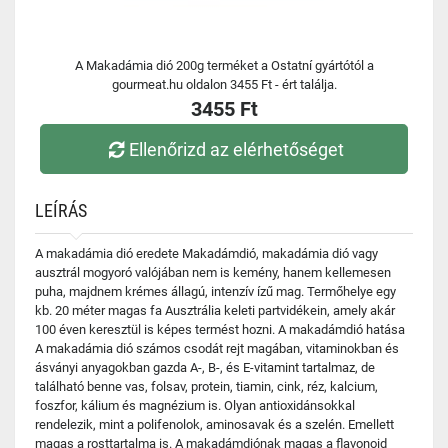
A Makadámia dió 200g terméket a Ostatní gyártótól a
gourmeat.hu oldalon 3455 Ft - ért találja.
3455 Ft
Ellenőrizd az elérhetőséget
LEÍRÁS
A makadámia dió eredete Makadámdió, makadámia dió vagy
ausztrál mogyoró valójában nem is kemény, hanem kellemesen
puha, majdnem krémes állagú, intenzív ízű mag. Termőhelye egy
kb. 20 méter magas fa Ausztrália keleti partvidékein, amely akár
100 éven keresztül is képes termést hozni. A makadámdió hatása
A makadámia dió számos csodát rejt magában, vitaminokban és
ásványi anyagokban gazda A-, B-, és E-vitamint tartalmaz, de
található benne vas, folsav, protein, tiamin, cink, réz, kalcium,
foszfor, kálium és magnézium is. Olyan antioxidánsokkal
rendelezik, mint a polifenolok, aminosavak és a szelén. Emellett
magas a rosttartalma is. A makadámdiónak magas a flavonoid