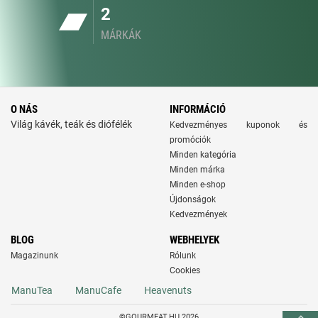
2
MÁRKÁK
O NÁS
INFORMÁCIÓ
Világ kávék, teák és diófélék
Kedvezményes kuponok és
promóciók
Minden kategória
Minden márka
Minden e-shop
Újdonságok
Kedvezmények
BLOG
WEBHELYEK
Magazinunk
Rólunk
Cookies
ManuTea
ManuCafe
Heavenuts
©GOURMEAT.HU 2026