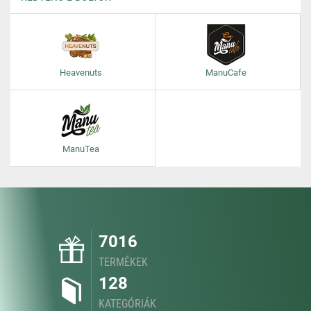
Heavenuts
ManuCafe
ManuTea
7016
TERMÉKEK
128
KATEGÓRIÁK