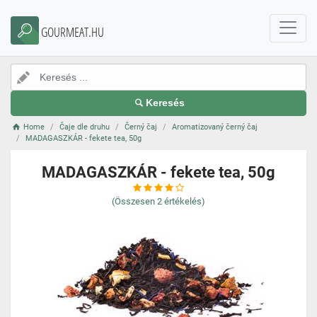
GOURMEAT.HU
Keresés
Home
Čaje dle druhu
Černý čaj
Aromatizovaný černý čaj
MADAGASZKÁR - fekete tea, 50g
MADAGASZKÁR - fekete tea, 50g
(Összesen
2
értékelés)