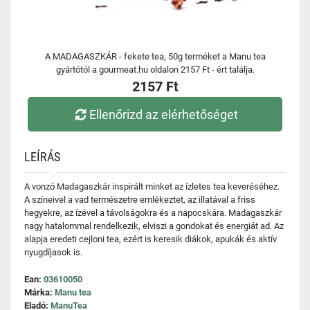
A MADAGASZKÁR - fekete tea, 50g terméket a Manu tea
gyártótól a gourmeat.hu oldalon 2157 Ft - ért találja.
2157 Ft
Ellenőrizd az elérhetőséget
LEÍRÁS
A vonzó Madagaszkár inspirált minket az ízletes tea keveréséhez.
A színeivel a vad természetre emlékeztet, az illatával a friss
hegyekre, az ízével a távolságokra és a napocskára. Madagaszkár
nagy hatalommal rendelkezik, elviszi a gondokat és energiát ad. Az
alapja eredeti cejloni tea, ezért is keresik diákok, apukák és aktív
nyugdíjasok is.
Ean:
03610050
Márka:
Manu tea
Eladó:
ManuTea