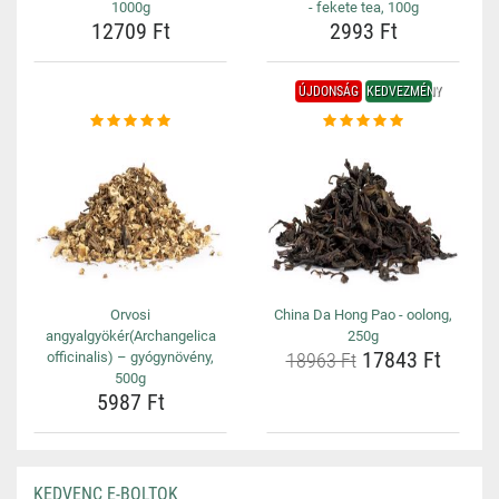
1000g
- fekete tea, 100g
12709 Ft
2993 Ft
ÚJDONSÁG
KEDVEZMÉNY
Orvosi
China Da Hong Pao - oolong,
angyalgyökér(Archangelica
250g
17843 Ft
officinalis) – gyógynövény,
18963 Ft
500g
5987 Ft
KEDVENC E-BOLTOK