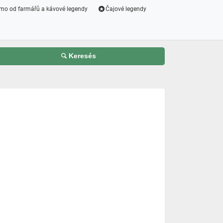
mo od farmářů a kávové legendy
Čajové legendy
Keresés