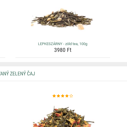
LEPKESZÁRNY - zöld tea, 100g
3980 Ft
VANÝ ZELENÝ ČAJ