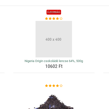
ÚJDONSÁG
Nigeria Origin csokoládé lencse 64%, 500g
10602 Ft