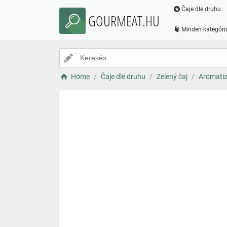
Čaje dle druhu
GOURMEAT.HU
Minden kategóri
Home
Čaje dle druhu
Zelený čaj
Aromatiz