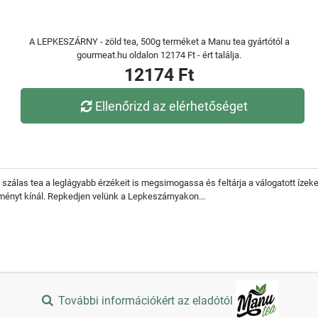
A LEPKESZÁRNY - zöld tea, 500g terméket a Manu tea gyártótól a
gourmeat.hu oldalon 12174 Ft - ért találja.
12174 Ft
Ellenőrizd az elérhetőséget
 szálas tea a leglágyabb érzékeit is megsimogassa és feltárja a válogatott ízek
lményt kínál. Repkedjen velünk a Lepkeszárnyakon...
További információkért az eladótól