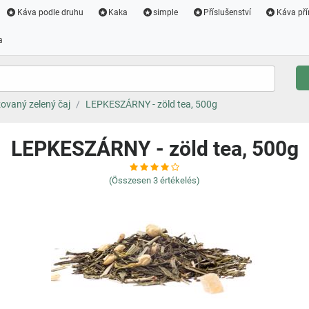
Káva podle druhu
Kaka
simple
Příslušenství
Káva pří
a
ovaný zelený čaj
LEPKESZÁRNY - zöld tea, 500g
LEPKESZÁRNY - zöld tea, 500g
(Összesen
3
értékelés)