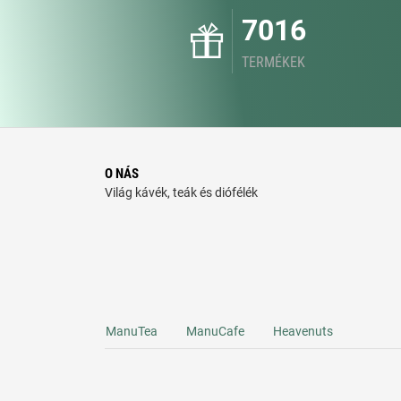
7016
TERMÉKEK
O NÁS
Világ kávék, teák és diófélék
ManuTea
ManuCafe
Heavenuts