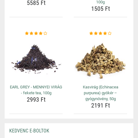
5585 Ft
100g
1505 Ft
EARL GREY - MENNYEI VIRÁG
Kasvirág (Echinacea
- fekete tea, 100g
purpurea) gyökér –
2993 Ft
gyógynövény, 50g
2191 Ft
KEDVENC E-BOLTOK