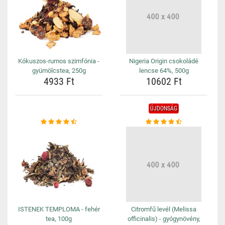
Kókuszos-rumos szimfónia -
Nigeria Origin csokoládé
gyümölcstea, 250g
lencse 64%, 500g
4933 Ft
10602 Ft
ÚJDONSÁG
ISTENEK TEMPLOMA - fehér
Citromfű levél (Melissa
tea, 100g
officinalis) - gyógynövény,