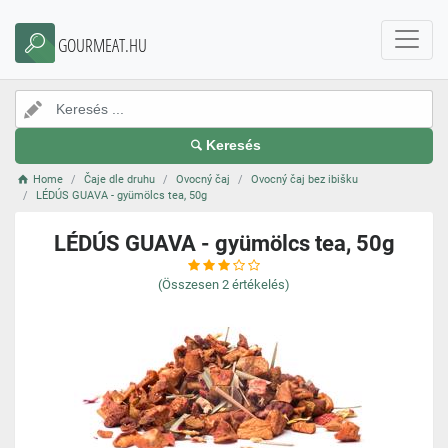
GOURMEAT.HU
Keresés
Home
Čaje dle druhu
Ovocný čaj
Ovocný čaj bez ibišku
LÉDÚS GUAVA - gyümölcs tea, 50g
LÉDÚS GUAVA - gyümölcs tea, 50g
(Összesen
2
értékelés)