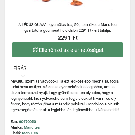
A LÉDÚS GUAVA - gyümölcs tea, 50g terméket a Manu tea
gyártótól a gourmeat.hu oldalon 2291 Ft - ért találja.
2291 Ft
Ellenőrizd az elérhetőséget
LEÍRÁS
Anyuuu, szomjas vagyoook! Ha ezt legközelebb meghallja, fogja
tudni hova nyúljon. Válassza gyermekének a legjobbat, amit a
tiszta természet nyújt. Lágy gyümölcsös tea oly édes, hogy a
legínyencebb kis nyelvecske sem fogja a cukrot kívánni és oly
finom, hogy rögtön jöhet a második pohárral. Gondoljon a picurik
egészségére és csak a legjobbat és legfincsibbet kívánja nekik!
Ean:
00670050
Márka:
Manu tea
Eladó:
ManuTea