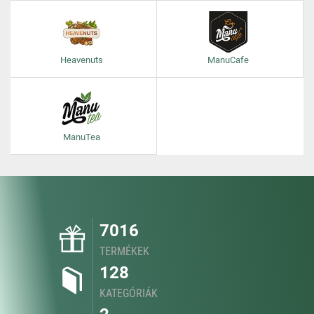
Heavenuts
ManuCafe
ManuTea
7016
TERMÉKEK
128
KATEGÓRIÁK