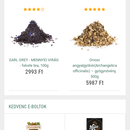
EARL GREY - MENNYEI VIRÁG
Orvosi
- fekete tea, 100g
angyalgyökér(Archangelica
2993 Ft
officinalis) – gyógynövény,
500g
5987 Ft
KEDVENC E-BOLTOK