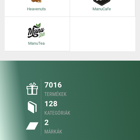
Heavenuts
ManuCafe
ManuTea
7016
TERMÉKEK
128
KATEGÓRIÁK
2
MÁRKÁK