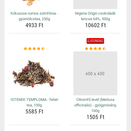
Kókuszos-rumos szimfónia -
Nigeria Origin csokoládé
gyümölcstea, 250g
lencse 64%, 500g
4933 Ft
10602 Ft
ÚJDONSÁG
ISTENEK TEMPLOMA - fehér
Citromfű levél (Melissa
tea, 100g
officinalis) - gyógynövény,
5585 Ft
100g
1505 Ft