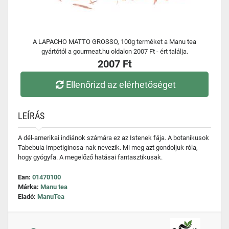
A LAPACHO MATTO GROSSO, 100g terméket a Manu tea
gyártótól a gourmeat.hu oldalon 2007 Ft - ért találja.
2007 Ft
Ellenőrizd az elérhetőséget
LEÍRÁS
A dél-amerikai indiánok számára ez az Istenek fája. A botanikusok
Tabebuia impetiginosa-nak nevezik. Mi meg azt gondoljuk róla,
hogy gyógyfa. A megelőző hatásai fantasztikusak.
Ean:
01470100
Márka:
Manu tea
Eladó:
ManuTea